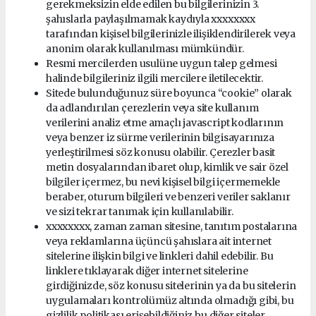
gerekmeksizin elde edilen bu bilgilerinizin 3.
şahıslarla paylaşılmamak kaydıyla xxxxxxxx
tarafından kişisel bilgilerinizle ilişiklendirilerek veya
anonim olarak kullanılması mümkündür.
Resmi mercilerden usulüne uygun talep gelmesi
halinde bilgileriniz ilgili mercilere iletilecektir.
Sitede bulunduğunuz süre boyunca “cookie” olarak
da adlandırılan çerezlerin veya site kullanım
verilerini analiz etme amaçlı javascript kodlarının
veya benzer iz sürme verilerinin bilgisayarınıza
yerleştirilmesi söz konusu olabilir. Çerezler basit
metin dosyalarından ibaret olup, kimlik ve sair özel
bilgiler içermez, bu nevi kişisel bilgi içermemekle
beraber, oturum bilgileri ve benzeri veriler saklanır
ve sizi tekrar tanımak için kullanılabilir.
xxxxxxxx, zaman zaman sitesine, tanıtım postalarına
veya reklamlarına üçüncü şahıslara ait internet
sitelerine ilişkin bilgi ve linkleri dahil edebilir. Bu
linklere tıklayarak diğer internet sitelerine
girdiğinizde, söz konusu sitelerinin ya da bu sitelerin
uygulamaları kontrolümüz altında olmadığı gibi, bu
gizlilik politikası erişebildiğiniz bu diğer siteler