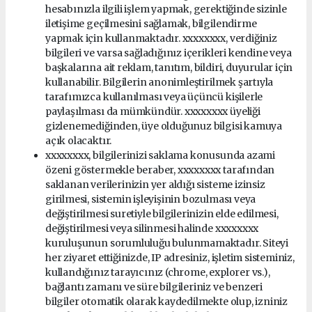
hesabınızla ilgili işlem yapmak, gerektiğinde sizinle
iletişime geçilmesini sağlamak, bilgilendirme
yapmak için kullanmaktadır. xxxxxxxx, verdiğiniz
bilgileri ve varsa sağladığınız içerikleri kendine veya
başkalarına ait reklam, tanıtım, bildiri, duyurular için
kullanabilir. Bilgilerin anonimleştirilmek şartıyla
tarafımızca kullanılması veya üçüncü kişilerle
paylaşılması da mümkündür. xxxxxxxx üyeliği
gizlenemediğinden, üye olduğunuz bilgisi kamuya
açık olacaktır.
xxxxxxxx, bilgilerinizi saklama konusunda azami
özeni göstermekle beraber, xxxxxxxx tarafından
saklanan verilerinizin yer aldığı sisteme izinsiz
girilmesi, sistemin işleyişinin bozulması veya
değiştirilmesi suretiyle bilgilerinizin elde edilmesi,
değiştirilmesi veya silinmesi halinde xxxxxxxx
kuruluşunun sorumluluğu bulunmamaktadır. Siteyi
her ziyaret ettiğinizde, IP adresiniz, işletim sisteminiz,
kullandığınız tarayıcınız (chrome, explorer vs.),
bağlantı zamanı ve süre bilgileriniz ve benzeri
bilgiler otomatik olarak kaydedilmekte olup, izniniz