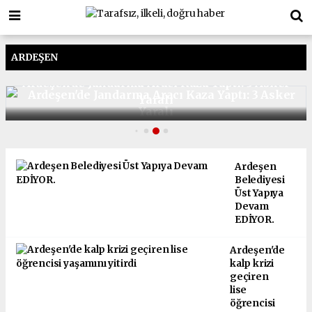
ARDEŞEN
Ardeşen'de Jandarma Aracı Kaza Yaptı: 3 Asker
Yaralı
Ardeşen
Belediyesi
Üst Yapıya
Devam
EDİYOR.
Ardeşen'de
kalp krizi
geçiren
lise
öğrencisi