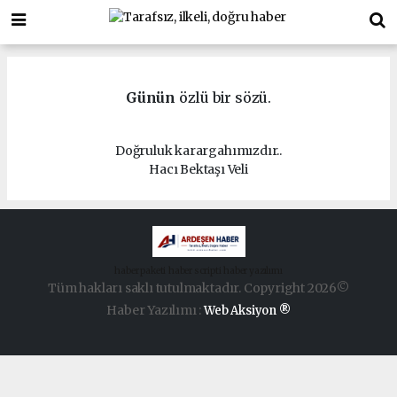
Günün
özlü bir sözü.
Doğruluk karargahımızdır..
Hacı Bektaşı Veli
haber paketi
haber scripti
haber yazılımı
Tüm hakları saklı tutulmaktadır. Copyright 2026©
Haber Yazılımı :
Web Aksiyon ®