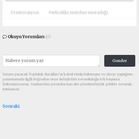
#restorasyon
#selçuklu meydan mezarlığı
Okuyu Yorumları
(0)
Gonder
Yorum yazarak Topluluk Kuralları’nı kabul etmiş bulunuyor ve siteye yaptığınız
yorumunuzla ilgili doğrudan veya dolaylı tüm sorumluluğu tek başınıza
üstleniyorsunuz. Yazılan tüm yorumlardan site yönetimi hiçbir şekilde sorumlu
tutulamaz.
Sonraki
haber paketi
haber scripti
haber yazılımı