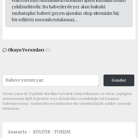
editörlerinin müdahalesi olmadan ajans kanallarından
çekilmektedir. Bu haberlerde yer alan hukuki
muhataplar haberi geçen ajanslar olup sitemizin hiç
bir editörü sorumlu tutulamaz...
Okuyu Yorumları
(0)
Gonder
Yorum yazarak Topluluk Kuralları’nı kabul etmiş bulunuyor ve siteye yaptığınız
yorumunuzla ilgili doğrudan veya dolaylı tüm sorumluluğu tek başınıza
üstleniyorsunuz. Yazılan tüm yorumlardan site yönetimi hiçbir şekilde sorumlu
tutulamaz.
Anasayfa
KÜLTÜR - TURİZM