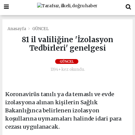
Anasayfa
GÜNCEL
81 il valiliğine 'İzolasyon
Tedbirleri' genelgesi
GÜNCEL
1194+ kez okundu.
Koronavirüs tanılı ya da temaslı ve evde
izolasyona alınan kişilerin Sağlık
Bakanlığınca belirlenen izolasyon
koşullarına uymamaları halinde idari para
cezası uygulanacak.