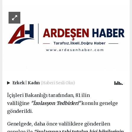
Erkek
|
Kadın
(Haberi Sesli Oku)
İçişleri Bakanlığı tarafından, 81 ilin
valiliğine
"İzolasyon Tedbirleri"
konulu genelge
gönderildi.
Genelgede, daha önce valiliklere gönderilen
genelge ile
“izolasyona tabi tutulan kişi bilgilerinin