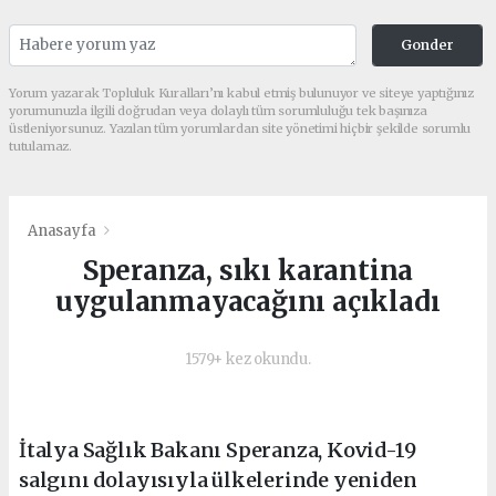
Gonder
Yorum yazarak Topluluk Kuralları’nı kabul etmiş bulunuyor ve siteye yaptığınız
yorumunuzla ilgili doğrudan veya dolaylı tüm sorumluluğu tek başınıza
üstleniyorsunuz. Yazılan tüm yorumlardan site yönetimi hiçbir şekilde sorumlu
tutulamaz.
Anasayfa
Speranza, sıkı karantina
uygulanmayacağını açıkladı
1579+ kez okundu.
İtalya Sağlık Bakanı Speranza, Kovid-19
salgını dolayısıyla ülkelerinde yeniden