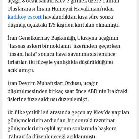
uçağı, 8 Ocak sabahı Kiev'e gitmek üzere Tahran
Uluslararası İmam Humeyni Havalimanı'ndan
kadıköy escort
havalandıktan kısa süre sonra
düşmüş, uçaktaki 176 kişiden kurtulan olmamıştı.
İran Genelkurmay Başkanlığı, Ukrayna uçağının
"hassas askeri bir noktanın" üzerinden geçerken
"insani hata" sonucu hava savunma sistemince
fırlatılan iki füzeyle yanlışlıkla düşürüldüğünü
açıklamıştı.
İran Devrim Muhafızları Ordusu, uçağın
düşürülmesinden birkaç saat önce ABD'nin Irak'taki
üslerine füze saldırısı düzenlemişti.
İki ülke yetkilileri arasında geçen ay Kiev'de yapılan
görüşmelerinin ardından, bir sonraki tazminat
görüşmelerinin eylül ayının sonlarında başkent
Tahran'da düzenleneceği açıklanmıştı.