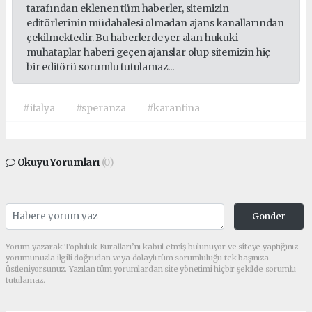
tarafından eklenen tüm haberler, sitemizin
editörlerinin müdahalesi olmadan ajans kanallarından
çekilmektedir. Bu haberlerde yer alan hukuki
muhataplar haberi geçen ajanslar olup sitemizin hiç
bir editörü sorumlu tutulamaz...
#italya
#speranza
#karantina
Okuyu Yorumları
(0)
Gonder
Yorum yazarak Topluluk Kuralları’nı kabul etmiş bulunuyor ve siteye yaptığınız
yorumunuzla ilgili doğrudan veya dolaylı tüm sorumluluğu tek başınıza
üstleniyorsunuz. Yazılan tüm yorumlardan site yönetimi hiçbir şekilde sorumlu
tutulamaz.