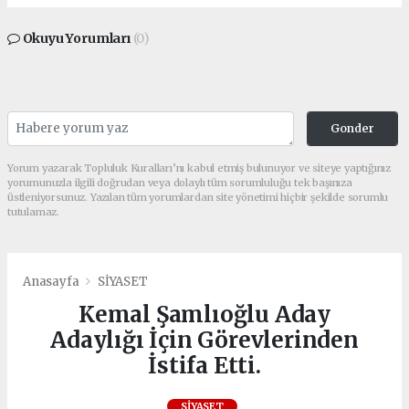
Okuyu Yorumları
(0)
Gonder
Yorum yazarak Topluluk Kuralları’nı kabul etmiş bulunuyor ve siteye yaptığınız
yorumunuzla ilgili doğrudan veya dolaylı tüm sorumluluğu tek başınıza
üstleniyorsunuz. Yazılan tüm yorumlardan site yönetimi hiçbir şekilde sorumlu
tutulamaz.
Anasayfa
SİYASET
Kemal Şamlıoğlu Aday
Adaylığı İçin Görevlerinden
İstifa Etti.
SİYASET