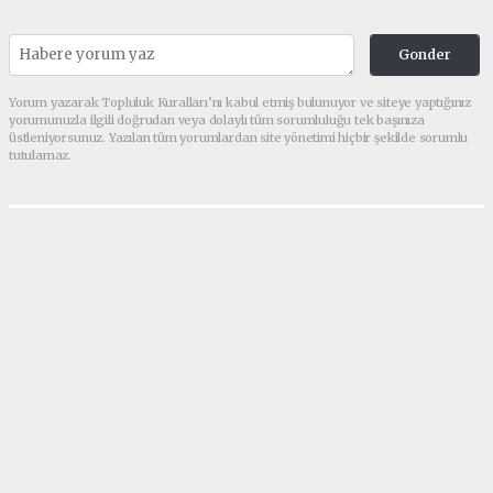
Gonder
Yorum yazarak Topluluk Kuralları’nı kabul etmiş bulunuyor ve siteye yaptığınız
yorumunuzla ilgili doğrudan veya dolaylı tüm sorumluluğu tek başınıza
üstleniyorsunuz. Yazılan tüm yorumlardan site yönetimi hiçbir şekilde sorumlu
tutulamaz.
Anasayfa
RİZE
AK Parti Rize adayları belli
oldu!
RİZE
1399+ kez okundu.
14 Mayıs 2023’te yapılacak 28. Dönem