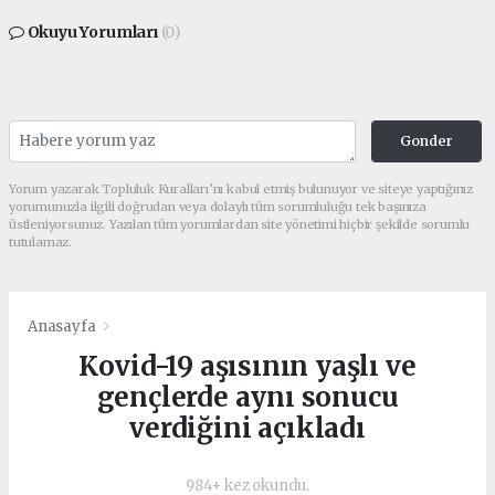
Okuyu Yorumları
(0)
Gonder
Yorum yazarak Topluluk Kuralları’nı kabul etmiş bulunuyor ve siteye yaptığınız
yorumunuzla ilgili doğrudan veya dolaylı tüm sorumluluğu tek başınıza
üstleniyorsunuz. Yazılan tüm yorumlardan site yönetimi hiçbir şekilde sorumlu
tutulamaz.
Anasayfa
Kovid-19 aşısının yaşlı ve
gençlerde aynı sonucu
verdiğini açıkladı
984+ kez okundu.