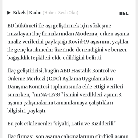
Erkek
|
Kadın
(Haberi Sesli Oku)
BD hükümeti ile aşı geliştirmek için sözleşme
imzalayan ilaç firmalarından
Moderna
, erken aşama
analiz verilerini paylaştığı
Kovid-19 aşısının
, yaşlılar
ile genç katılımcılar üzerinde denendiğini ve benzer
bağışıklık tepkileri elde edildiğini belirtti.
İlaç geliştiricisi, bugün ABD Hastalık Kontrol ve
Önleme Merkezi (
CDC
) Aşılama Uygulamaları
Danışma Komitesi toplantısında elde ettiği verileri
sunarken, ''mrNA-12733'' ismini verdikleri aşının 3.
aşama çalışmalarını tamamlamaya çalıştıkları
bilgisini paylaştı.
En çok etkilenenler "siyahi, Latin ve Kızılderili"
İlaç firması, son aşama çalışmalarının sürdüğü aşının