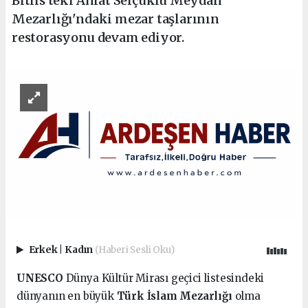
Bitlis'teki Ahlat Selçuklu Meydan
Mezarlığı'ndaki mezar taşlarının
restorasyonu devam ediyor.
Erkek
|
Kadın
(Haberi Sesli Oku)
UNESCO
Dünya Kültür Mirası geçici listesindeki
dünyanın en büyük
Türk İslam Mezarlığı
olma