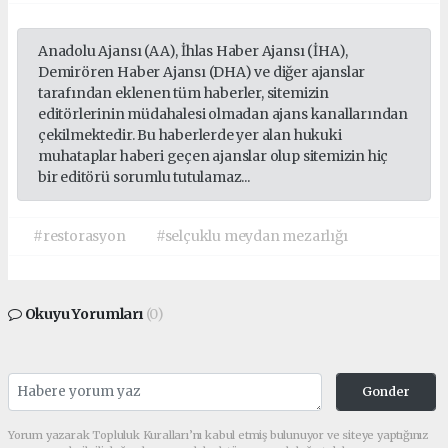
Anadolu Ajansı (AA), İhlas Haber Ajansı (İHA),
Demirören Haber Ajansı (DHA) ve diğer ajanslar
tarafından eklenen tüm haberler, sitemizin
editörlerinin müdahalesi olmadan ajans kanallarından
çekilmektedir. Bu haberlerde yer alan hukuki
muhataplar haberi geçen ajanslar olup sitemizin hiç
bir editörü sorumlu tutulamaz...
#restorasyon
#selçuklu meydan mezarlığı
Okuyu Yorumları
(0)
Gonder
Yorum yazarak Topluluk Kuralları’nı kabul etmiş bulunuyor ve siteye yaptığınız