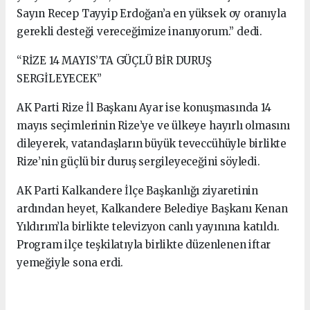
Sayın Recep Tayyip Erdoğan’a en yüksek oy oranıyla
gerekli desteği vereceğimize inanıyorum.” dedi.
“RİZE 14 MAYIS’TA GÜÇLÜ BİR DURUŞ
SERGİLEYECEK”
AK Parti Rize İl Başkanı Ayar ise konuşmasında 14
mayıs seçimlerinin Rize’ye ve ülkeye hayırlı olmasını
dileyerek, vatandaşların büyük teveccühüyle birlikte
Rize’nin güçlü bir duruş sergileyeceğini söyledi.
AK Parti Kalkandere İlçe Başkanlığı ziyaretinin
ardından heyet, Kalkandere Belediye Başkanı Kenan
Yıldırım’la birlikte televizyon canlı yayınına katıldı.
Program ilçe teşkilatıyla birlikte düzenlenen iftar
yemeğiyle sona erdi.
antalya haber
box bilişim
haber antalya
antalya
webtasarım
antalya tasarım
seo
antalya haberler