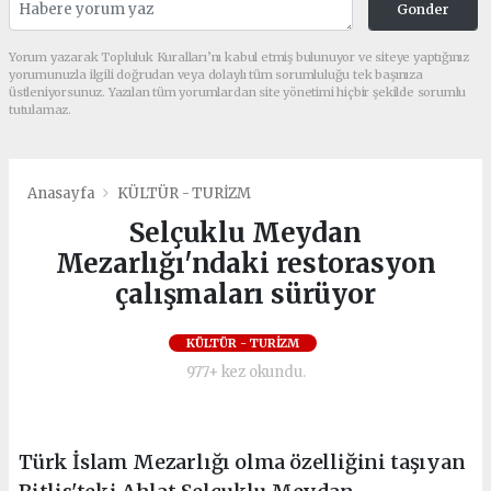
Gonder
Yorum yazarak Topluluk Kuralları’nı kabul etmiş bulunuyor ve siteye yaptığınız
yorumunuzla ilgili doğrudan veya dolaylı tüm sorumluluğu tek başınıza
üstleniyorsunuz. Yazılan tüm yorumlardan site yönetimi hiçbir şekilde sorumlu
tutulamaz.
Anasayfa
KÜLTÜR - TURİZM
Selçuklu Meydan
Mezarlığı'ndaki restorasyon
çalışmaları sürüyor
KÜLTÜR - TURİZM
977+ kez okundu.
Türk İslam Mezarlığı olma özelliğini taşıyan