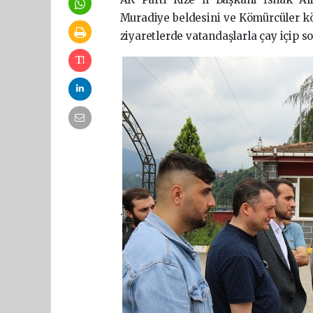
Muradiye beldesini ve Kömürcüler köy
ziyaretlerde vatandaşlarla çay içip s
.