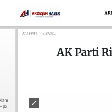
AR
Anasayfa
SİYASET
AK Parti R