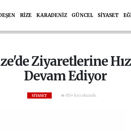
DEŞEN
RİZE
KARADENİZ
GÜNCEL
SİYASET
EĞ
ize'de Ziyaretlerine H
Devam Ediyor
855+ kez okundu.
SİYASET