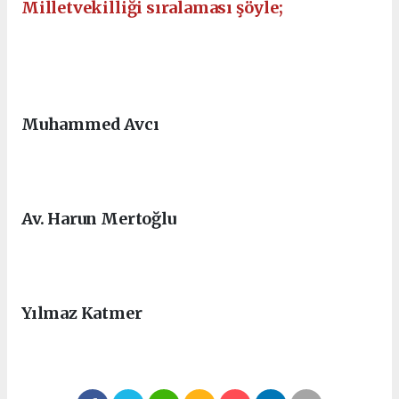
Milletvekilliği sıralaması şöyle;
Ankara Escort
Eryaman Escort
Sincan Escort
Etimesgut Escort
Elvankent Escort
Batıkent Escort
Muhammed Avcı
Av. Harun Mertoğlu
Yılmaz Katmer