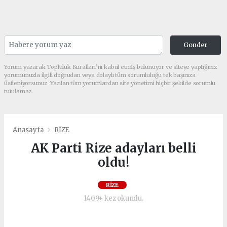
Gonder
Yorum yazarak Topluluk Kuralları’nı kabul etmiş bulunuyor ve siteye yaptığınız
yorumunuzla ilgili doğrudan veya dolaylı tüm sorumluluğu tek başınıza
üstleniyorsunuz. Yazılan tüm yorumlardan site yönetimi hiçbir şekilde sorumlu
tutulamaz.
Anasayfa
RİZE
AK Parti Rize adayları belli
oldu!
RİZE
1409+ kez okundu.