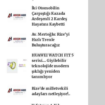
İki Otomobilin
Çarpıştığı Kazada
Ardeşenli 2 Kardeş
Hayatını Kaybetti
Av. Mertoğlu: Rize’yi
Hızlı Trenle
Buluşturacağız
HUAWEI WATCH FIT 5
serisi.... Giyilebilir
teknolojide modern
şıklığı yeniden
tanımlıyor
Rize’de milletvekili
adayları netleşiyor!..