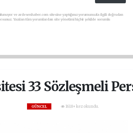
ulunuyor ve ardesenhaber.com sitesine yaptığınız yorumunuzla ilgili doğrudan
orsunuz. Yazılan tüm yorumlardan site yönetimi hiçbir şekilde sorumlu
tesi 33 Sözleşmeli Pe
1618+ kez okundu.
GÜNCEL