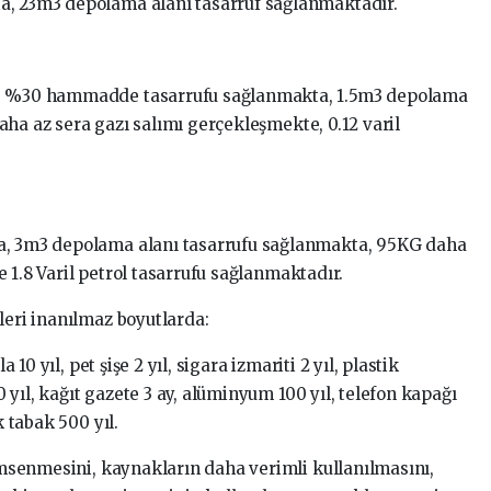
a, 23m3 depolama alanı tasarruf sağlanmaktadır.
;
a, %30 hammadde tasarrufu sağlanmakta, 1.5m3 depolama
ha az sera gazı salımı gerçekleşmekte, 0.12 varil
a, 3m3 depolama alanı tasarrufu sağlanmakta, 95KG daha
 1.8 Varil petrol tasarrufu sağlanmaktadır.
leri inanılmaz boyutlarda:
a 10 yıl, pet şişe 2 yıl, sigara izmariti 2 yıl, plastik
yıl, kağıt gazete 3 ay, alüminyum 100 yıl, telefon kapağı
k tabak 500 yıl.
nemsenmesini, kaynakların daha verimli kullanılmasını,