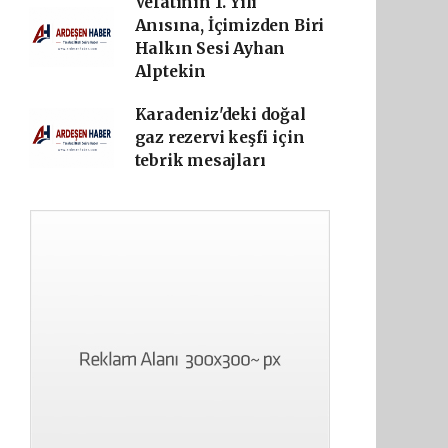
Vefatının 1. Yılı
Anısına, İçimizden Biri
Halkın Sesi Ayhan
Alptekin
Karadeniz'deki doğal
gaz rezervi keşfi için
tebrik mesajları