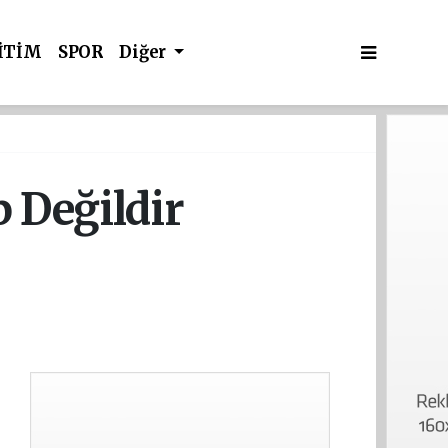
İTİM
SPOR
Diğer
p Değildir