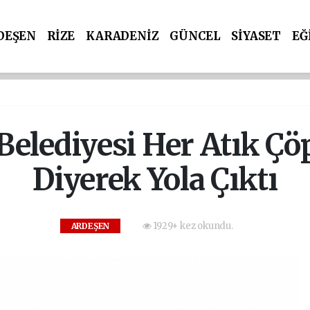
DEŞEN
RİZE
KARADENİZ
GÜNCEL
SİYASET
EĞ
elediyesi Her Atık Çö
Diyerek Yola Çıktı
1929+ kez okundu.
ARDEŞEN