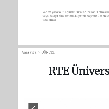
Yorum yazarak Topluluk Kuralları’nı kabul etmiş b
veya dolaylı tüm sorumluluğu tek başınıza üstleniy
tutulamaz.
Anasayfa
GÜNCEL
RTE Üniversi