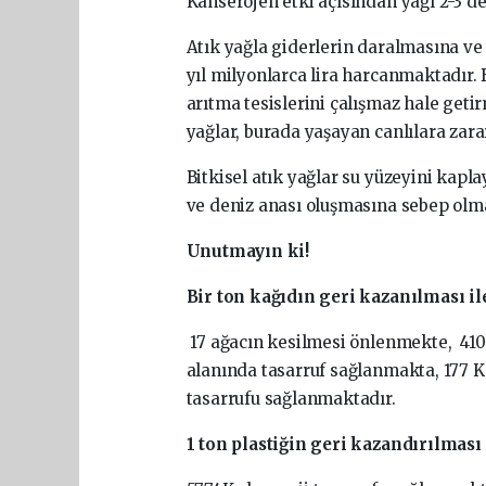
Kanserojen etki açısından yağı 2-3 d
Atık yağla giderlerin daralmasına v
yıl milyonlarca lira harcanmaktadır. 
arıtma tesislerini çalışmaz hale getir
yağlar, burada yaşayan canlılara zar
Bitkisel atık yağlar su yüzeyini kapl
ve deniz anası oluşmasına sebep olm
Unutmayın ki!
Bir ton kağıdın geri kazanılması il
17 ağacın kesilmesi önlenmekte, 41
alanında tasarruf sağlanmakta, 177 
tasarrufu sağlanmaktadır.
1 ton plastiğin geri kazandırılması 