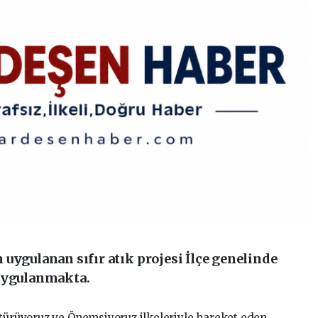
uygulanan sıfır atık projesi İlçe genelinde
 uygulanmakta.
ştürüyoruz ve Önemsiyoruz ilkeleriyle hareket eden