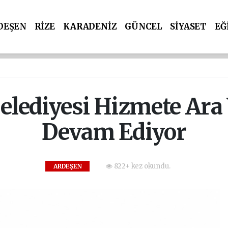
DEŞEN
RİZE
KARADENİZ
GÜNCEL
SİYASET
EĞ
elediyesi Hizmete Ar
Devam Ediyor
822+ kez okundu.
ARDEŞEN