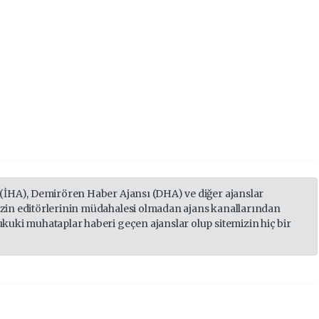
 (İHA), Demirören Haber Ajansı (DHA) ve diğer ajanslar
izin editörlerinin müdahalesi olmadan ajans kanallarından
ukuki muhataplar haberi geçen ajanslar olup sitemizin hiç bir