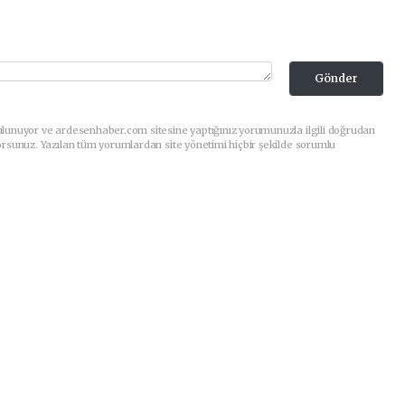
Gönder
ulunuyor ve ardesenhaber.com sitesine yaptığınız yorumunuzla ilgili doğrudan
orsunuz. Yazılan tüm yorumlardan site yönetimi hiçbir şekilde sorumlu