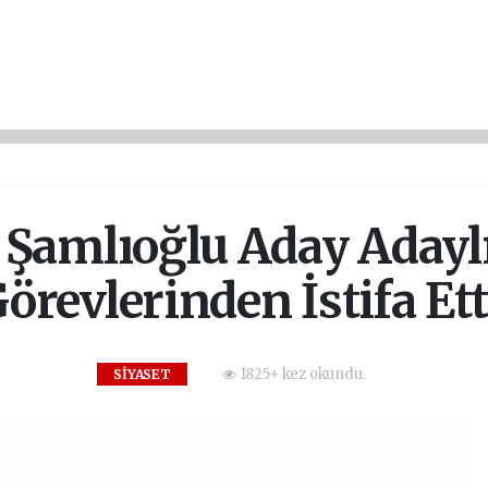
Şamlıoğlu Aday Adaylı
örevlerinden İstifa Ett
1825+ kez okundu.
SİYASET