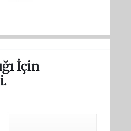
ğı İçin
i.