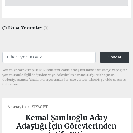
Okuyu Yorumları
(0)
Gonder
Yorum yazarak Topluluk Kuralları’nı kabul etmiş bulunuyor ve siteye yaptığınız
yorumunuzla ilgili doğrudan veya dolaylı tüm sorumluluğu tek başınıza
üstleniyorsunuz. Yazılan tüm yorumlardan site yönetimi hiçbir şekilde sorumlu
tutulamaz.
Anasayfa
SİYASET
Kemal Şamlıoğlu Aday
Adaylığı İçin Görevlerinden