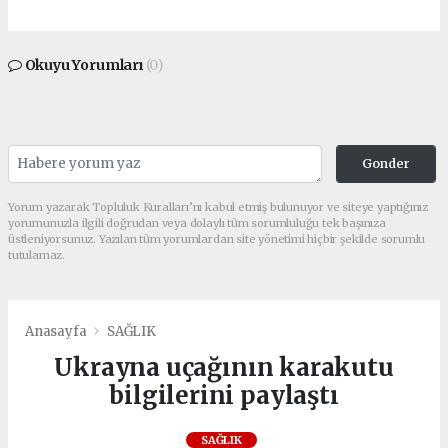
Okuyu Yorumları
(0)
Gonder
Yorum yazarak Topluluk Kuralları’nı kabul etmiş bulunuyor ve siteye yaptığınız
yorumunuzla ilgili doğrudan veya dolaylı tüm sorumluluğu tek başınıza
üstleniyorsunuz. Yazılan tüm yorumlardan site yönetimi hiçbir şekilde sorumlu
tutulamaz.
Anasayfa
SAĞLIK
Ukrayna uçağının karakutu
bilgilerini paylaştı
SAĞLIK