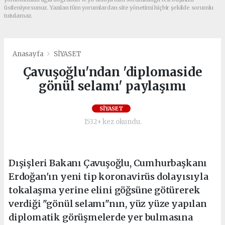
üstleniyorsunuz. Yazılan tüm yorumlardan site yönetimi hiçbir şekilde sorumlu
tutulamaz.
Anasayfa
SİYASET
Çavuşoğlu'ndan 'diplomaside
gönül selamı' paylaşımı
SİYASET
1532+ kez okundu.
Dışişleri Bakanı Çavuşoğlu, Cumhurbaşkanı
Erdoğan'ın yeni tip koronavirüs dolayısıyla
tokalaşma yerine elini göğsüne götürerek
verdiği "gönül selamı"nın, yüz yüze yapılan
diplomatik görüşmelerde yer bulmasına