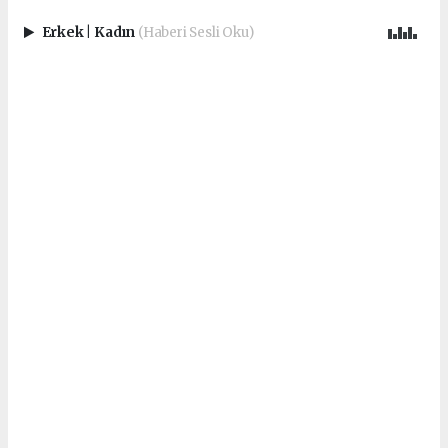
Erkek
|
Kadın
(Haberi Sesli Oku)