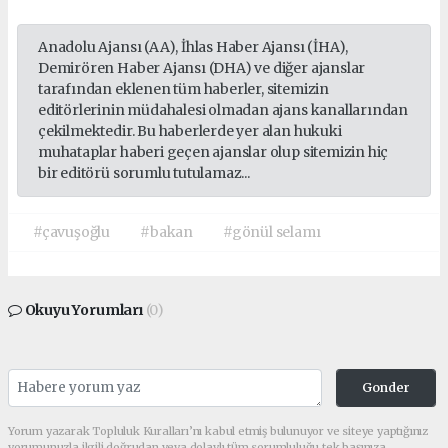
escort
beşiktaş
Anadolu Ajansı (AA), İhlas Haber Ajansı (İHA),
escort
Demirören Haber Ajansı (DHA) ve diğer ajanslar
beylikdüzü
tarafından eklenen tüm haberler, sitemizin
editörlerinin müdahalesi olmadan ajans kanallarından
escort
çekilmektedir. Bu haberlerde yer alan hukuki
avcılar
muhataplar haberi geçen ajanslar olup sitemizin hiç
escort
bir editörü sorumlu tutulamaz...
#çavuşoğlu
#bakan
#gönül selamı
Okuyu Yorumları
(0)
Gonder
Yorum yazarak Topluluk Kuralları’nı kabul etmiş bulunuyor ve siteye yaptığınız
yorumunuzla ilgili doğrudan veya dolaylı tüm sorumluluğu tek başınıza