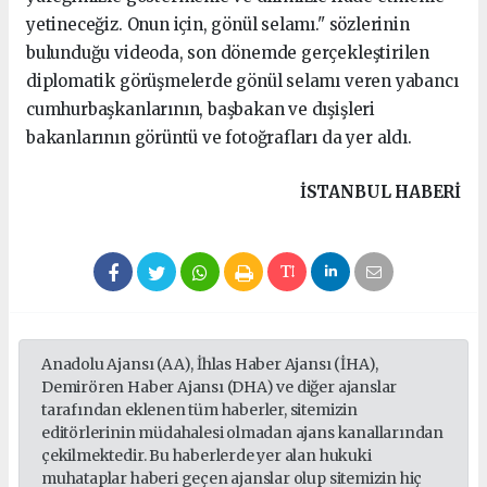
yetineceğiz. Onun için, gönül selamı." sözlerinin
bulunduğu videoda, son dönemde gerçekleştirilen
diplomatik görüşmelerde gönül selamı veren yabancı
cumhurbaşkanlarının, başbakan ve dışişleri
bakanlarının görüntü ve fotoğrafları da yer aldı.
kartal
İSTANBUL HABERİ
escort
pendik
escort
eryaman
escort
beşiktaş
Anadolu Ajansı (AA), İhlas Haber Ajansı (İHA),
escort
Demirören Haber Ajansı (DHA) ve diğer ajanslar
beylikdüzü
tarafından eklenen tüm haberler, sitemizin
editörlerinin müdahalesi olmadan ajans kanallarından
escort
çekilmektedir. Bu haberlerde yer alan hukuki
avcılar
muhataplar haberi geçen ajanslar olup sitemizin hiç