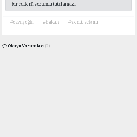
escort
bir editörü sorumlu tutulamaz...
#çavuşoğlu
#bakan
#gönül selamı
Okuyu Yorumları
(0)
Gonder
Yorum yazarak Topluluk Kuralları’nı kabul etmiş bulunuyor ve siteye yaptığınız
yorumunuzla ilgili doğrudan veya dolaylı tüm sorumluluğu tek başınıza
üstleniyorsunuz. Yazılan tüm yorumlardan site yönetimi hiçbir şekilde sorumlu
tutulamaz.
Sonraki