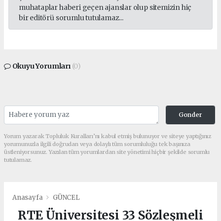
muhataplar haberi geçen ajanslar olup sitemizin hiç
bir editörü sorumlu tutulamaz...
Okuyu Yorumları
(0)
Gonder
Yorum yazarak Topluluk Kuralları’nı kabul etmiş bulunuyor ve siteye yaptığınız
yorumunuzla ilgili doğrudan veya dolaylı tüm sorumluluğu tek başınıza
üstleniyorsunuz. Yazılan tüm yorumlardan site yönetimi hiçbir şekilde sorumlu
tutulamaz.
Anasayfa
GÜNCEL
RTE Üniversitesi 33 Sözleşmeli