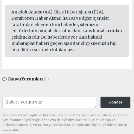
Anadolu Ajansı (AA), İhlas Haber Ajansı (İHA),
Demirören Haber Ajansı (DHA) ve diğer ajanslar
tarafından eklenen tüm haberler, sitemizin
editörlerinin müdahalesi olmadan ajans kanallarından
çekilmektedir. Bu haberlerde yer alan hukuki
muhataplar haberi geçen ajanslar olup sitemizin hiç
bir editörü sorumlu tutulamaz...
Okuyu Yorumları
(0)
Gonder
Yorum yazarak Topluluk Kuralları’nı kabul etmiş bulunuyor ve siteye yaptığınız
yorumunuzla ilgili doğrudan veya dolaylı tüm sorumluluğu tek başınıza
üstleniyorsunuz. Yazılan tüm yorumlardan site yönetimi hiçbir şekilde sorumlu
tutulamaz.