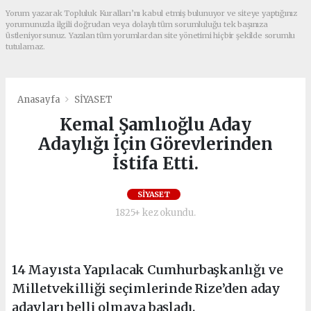
Yorum yazarak Topluluk Kuralları’nı kabul etmiş bulunuyor ve siteye yaptığınız
yorumunuzla ilgili doğrudan veya dolaylı tüm sorumluluğu tek başınıza
üstleniyorsunuz. Yazılan tüm yorumlardan site yönetimi hiçbir şekilde sorumlu
tutulamaz.
Anasayfa
SİYASET
Kemal Şamlıoğlu Aday
Adaylığı İçin Görevlerinden
İstifa Etti.
SİYASET
1825+ kez okundu.
14 Mayısta Yapılacak Cumhurbaşkanlığı ve
Milletvekilliği seçimlerinde Rize’den aday
adayları belli olmaya başladı.