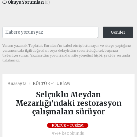
Okuyu Yorumları
(0)
Gonder
Yorum yazarak Topluluk Kuralları’nı kabul etmiş bulunuyor ve siteye yaptığınız
yorumunuzla ilgili doğrudan veya dolaylı tüm sorumluluğu tek başınıza
üstleniyorsunuz. Yazılan tüm yorumlardan site yönetimi hiçbir şekilde sorumlu
tutulamaz.
Anasayfa
KÜLTÜR - TURİZM
Selçuklu Meydan
Mezarlığı'ndaki restorasyon
çalışmaları sürüyor
KÜLTÜR - TURİZM
974+ kez okundu.