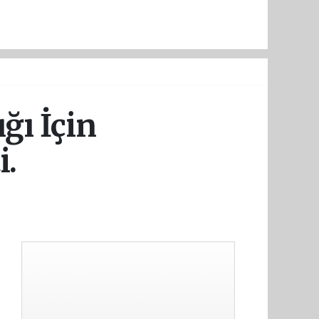
ğı İçin
i.