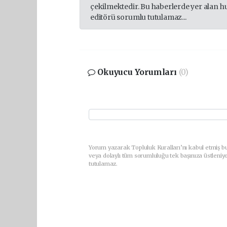
çekilmektedir. Bu haberlerde yer alan h
editörü sorumlu tutulamaz...
Okuyucu Yorumları
(0)
Yorum yazarak Topluluk Kuralları’nı kabul etmiş b
veya dolaylı tüm sorumluluğu tek başınıza üstleniy
tutulamaz.