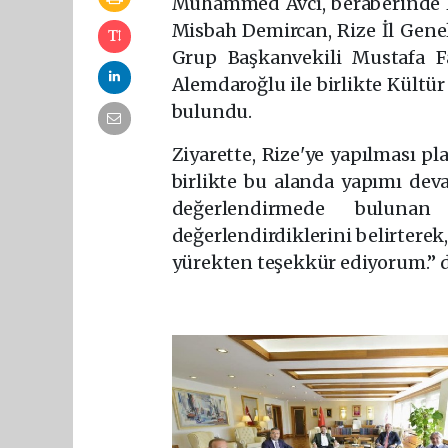
Muhammed Avcı, beraberinde R
Misbah Demircan, Rize İl Genel
Grup Başkanvekili Mustafa F
Alemdaroğlu ile birlikte Kültü
bulundu.
Ziyarette, Rize'ye yapılması p
birlikte bu alanda yapımı deva
değerlendirmede bulunan M
değerlendirdiklerini belirterek,
yürekten teşekkür ediyorum.” d