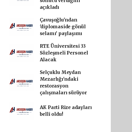
sonucu verdiğini
açıkladı
Çavuşoğlu'ndan
'diplomaside gönül
selamı' paylaşımı
RTE Üniversitesi 33
Sözleşmeli Personel
Alacak
Selçuklu Meydan
Mezarlığı'ndaki
restorasyon
çalışmaları sürüyor
AK Parti Rize adayları
belli oldu!