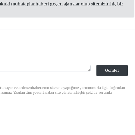
ukuki muhataplar haberi geçen ajanslar olup sitemizin hiç bir
Gönder
ulunuyor ve ardesenhaber.com sitesine yaptığınız yorumunuzla ilgili doğrudan
orsunuz. Yazılan tüm yorumlardan site yönetimi hiçbir şekilde sorumlu