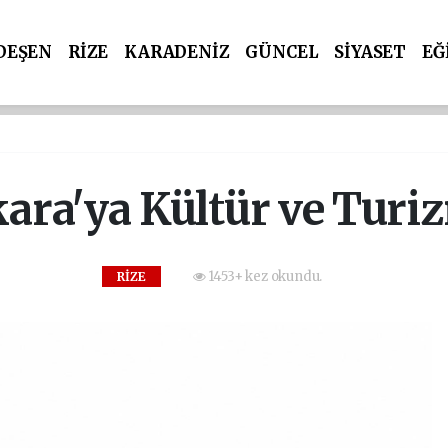
DEŞEN
RİZE
KARADENİZ
GÜNCEL
SİYASET
EĞ
kara'ya Kültür ve Turi
1453+ kez okundu.
RİZE