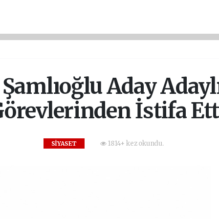
Şamlıoğlu Aday Adaylı
örevlerinden İstifa Ett
1814+ kez okundu.
SİYASET