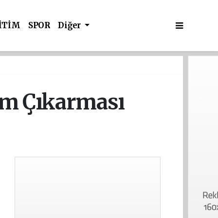
İTİM
SPOR
Diğer
zm Çıkarması