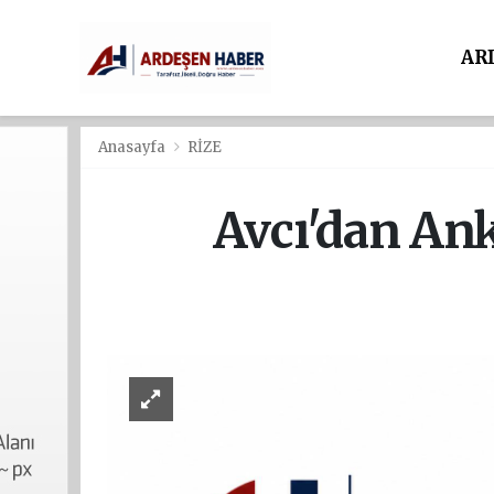
AR
Anasayfa
RİZE
Avcı'dan An