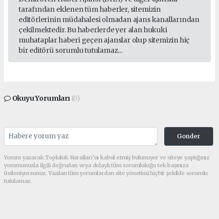
tarafından eklenen tüm haberler, sitemizin
editörlerinin müdahalesi olmadan ajans kanallarından
çekilmektedir. Bu haberlerde yer alan hukuki
muhataplar haberi geçen ajanslar olup sitemizin hiç
bir editörü sorumlu tutulamaz...
Okuyu Yorumları
(0)
Gonder
Yorum yazarak Topluluk Kuralları’nı kabul etmiş bulunuyor ve siteye yaptığınız
yorumunuzla ilgili doğrudan veya dolaylı tüm sorumluluğu tek başınıza
üstleniyorsunuz. Yazılan tüm yorumlardan site yönetimi hiçbir şekilde sorumlu
tutulamaz.
Sonraki