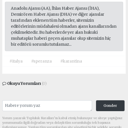
Anadolu Ajansı (AA), İhlas Haber Ajansı (İHA),
Demirören Haber Ajansı (DHA) ve diğer ajanslar
tarafından eklenen tüm haberler, sitemizin
editörlerinin müdahalesi olmadan ajans kanallarından
çekilmektedir. Bu haberlerde yer alan hukuki
muhataplar haberi geçen ajanslar olup sitemizin hiç
bir editörü sorumlu tutulamaz...
#italya
#speranza
#karantina
Okuyu Yorumları
(0)
Gonder
Yorum yazarak Topluluk Kuralları’nı kabul etmiş bulunuyor ve siteye yaptığınız
yorumunuzla ilgili doğrudan veya dolaylı tüm sorumluluğu tek başınıza
üstleniyorsunuz. Yazılan tüm yorumlardan site yönetimi hiçbir şekilde sorumlu