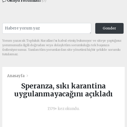
Okuyu Yorumları
(0)
Gonder
Yorum yazarak Topluluk Kuralları’nı kabul etmiş bulunuyor ve siteye yaptığınız
yorumunuzla ilgili doğrudan veya dolaylı tüm sorumluluğu tek başınıza
üstleniyorsunuz. Yazılan tüm yorumlardan site yönetimi hiçbir şekilde sorumlu
tutulamaz.
Anasayfa
Speranza, sıkı karantina
uygulanmayacağını açıkladı
1579+ kez okundu.