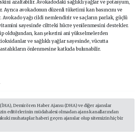
kini azaltabilir. Avokadodaki sağlıklı yağlar ve potasyum,
r. Ayrıca avokadonun düzenli tüketimi kan basıncını ve
r. Avokado yağı cildi nemlendirir ve saçların parlak, güçlü
vitamini sayesinde ciltteki hücre yenilenmesini destekler.
ip olduğundan, kan şekerini ani yükselmelerden
ioksidanlar ve sağlıklı yağlar sayesinde, vücutta
hastalıkların önlenmesine katkıda bulunabilir.
ı
 (İHA), Demirören Haber Ajansı (DHA) ve diğer ajanslar
izin editörlerinin müdahalesi olmadan ajans kanallarından
ukuki muhataplar haberi geçen ajanslar olup sitemizin hiç bir