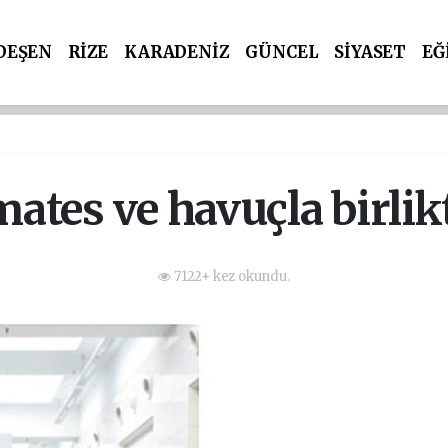
DEŞEN
RİZE
KARADENİZ
GÜNCEL
SİYASET
EĞ
ates ve havuçla birlikt
7122+ kez okundu.