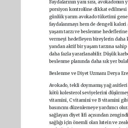
Faydalarının yanı sıra, avokadonun y
porsiyon kontrolüne dikkat edilmesi g
günlük yarım avokado tüketimi genell
faydalanmayı hem de dengeli kalori a
yaşam tarzı ve beslenme hedeflerine
vermeyi hedefleyen bireylerin daha k
yandan aktif bir yaşam tarzına sahip 
daha fazla yararlanabilir. Düşük karb
beslenme planında daha sık yer bulabi
Beslenme ve Diyet Uzmanı Derya Eren
Avokado, tekli doymamış yağ asitleri 
kötü kolesterol seviyelerini düşürmey
vitamini, C vitamini ve B vitamini gib
basıncını düzenlemeye yardımcı olur.
sağlayan diyet lifi açısından zengindi
sağlığı için önemli olan lutein ve zea