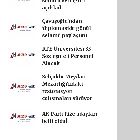
sonucu verdiğini
açıkladı
Çavuşoğlu'ndan
'diplomaside gönül
selamı' paylaşımı
RTE Üniversitesi 33
Sözleşmeli Personel
Alacak
Selçuklu Meydan
Mezarlığı'ndaki
restorasyon
çalışmaları sürüyor
AK Parti Rize adayları
belli oldu!