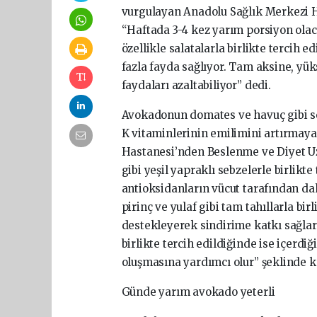
vurgulayan Anadolu Sağlık Merkezi 
“Haftada 3-4 kez yarım porsiyon olac
özellikle salatalarla birlikte tercih 
fazla fayda sağlıyor. Tam aksine, yüks
faydaları azaltabiliyor” dedi.
Avokadonun domates ve havuç gibi seb
K vitaminlerinin emilimini artırmaya
Hastanesi’nden Beslenme ve Diyet Uz
gibi yeşil yapraklı sebzelerle birlikt
antioksidanların vücut tarafından da
pirinç ve yulaf gibi tam tahıllarla bir
destekleyerek sindirime katkı sağlar.
birlikte tercih edildiğinde ise içerdi
oluşmasına yardımcı olur” şeklinde k
Günde yarım avokado yeterli