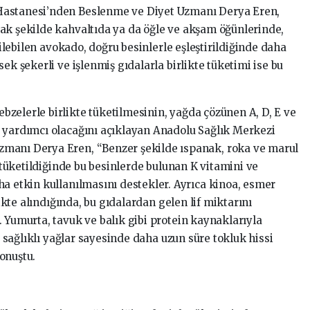
Hastanesi’nden Beslenme ve Diyet Uzmanı Derya Eren,
ak şekilde kahvaltıda ya da öğle ve akşam öğünlerinde,
edilebilen avokado, doğru besinlerle eşleştirildiğinde daha
ek şekerli ve işlenmiş gıdalarla birlikte tüketimi ise bu
zelerle birlikte tüketilmesinin, yağda çözünen A, D, E ve
 yardımcı olacağını açıklayan Anadolu Sağlık Merkezi
manı Derya Eren, “Benzer şekilde ıspanak, roka ve marul
e tüketildiğinde bu besinlerde bulunan K vitamini ve
ha etkin kullanılmasını destekler. Ayrıca kinoa, esmer
likte alındığında, bu gıdalardan gelen lif miktarını
 Yumurta, tavuk ve balık gibi protein kaynaklarıyla
ği sağlıklı yağlar sayesinde daha uzun süre tokluk hissi
onuştu.