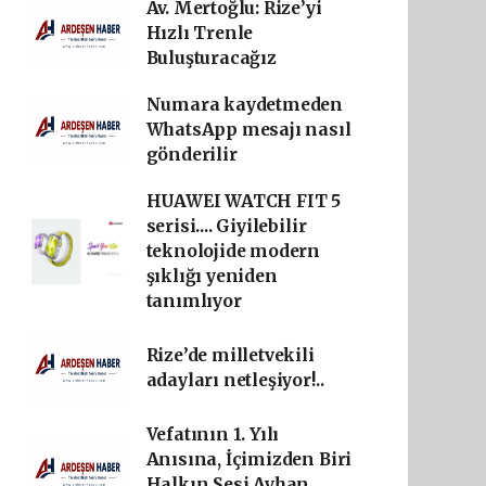
Av. Mertoğlu: Rize’yi
Hızlı Trenle
Buluşturacağız
Numara kaydetmeden
WhatsApp mesajı nasıl
gönderilir
HUAWEI WATCH FIT 5
serisi.... Giyilebilir
teknolojide modern
şıklığı yeniden
tanımlıyor
Rize’de milletvekili
adayları netleşiyor!..
Vefatının 1. Yılı
Anısına, İçimizden Biri
Halkın Sesi Ayhan