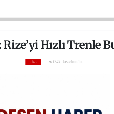
 Rize’yi Hızlı Trenle 
1243+ kez okundu.
RİZE