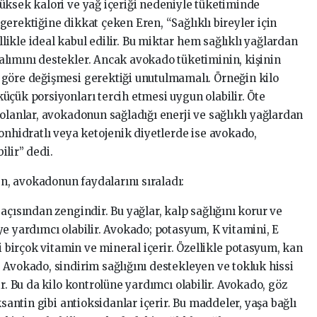
üksek kalori ve yağ içeriği nedeniyle tüketiminde
erektiğine dikkat çeken Eren, “Sağlıklı bireyler için
ikle ideal kabul edilir. Bu miktar hem sağlıklı yağlardan
lımını destekler. Ancak avokado tüketiminin, kişinin
 göre değişmesi gerektiği unutulmamalı. Örneğin kilo
üçük porsiyonları tercih etmesi uygun olabilir. Öte
olanlar, avokadonun sağladığı enerji ve sağlıklı yağlardan
onhidratlı veya ketojenik diyetlerde ise avokado,
lir” dedi.
, avokadonun faydalarını sıraladı:
açısından zengindir. Bu yağlar, kalp sağlığını korur ve
e yardımcı olabilir. Avokado; potasyum, K vitamini, E
i birçok vitamin ve mineral içerir. Özellikle potasyum, kan
 Avokado, sindirim sağlığını destekleyen ve tokluk hissi
r. Bu da kilo kontrolüne yardımcı olabilir. Avokado, göz
ksantin gibi antioksidanlar içerir. Bu maddeler, yaşa bağlı