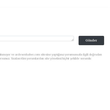
Gönder
ulunuyor ve ardesenhaber.com sitesine yaptığınız yorumunuzla ilgili doğrudan
orsunuz. Yazılan tüm yorumlardan site yönetimi hiçbir şekilde sorumlu