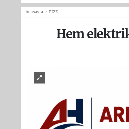
Anasayfa
RİZE
Hem elektri