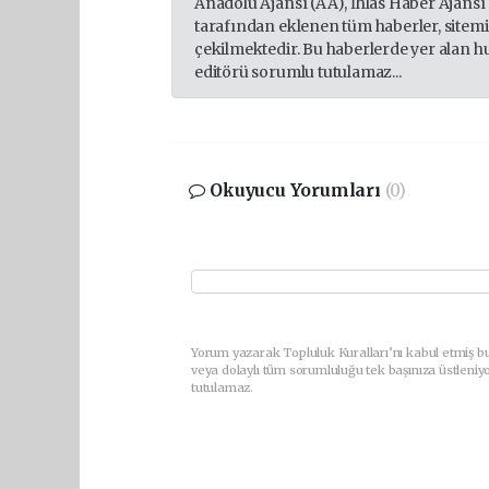
Anadolu Ajansı (AA), İhlas Haber Ajansı
tarafından eklenen tüm haberler, sitem
çekilmektedir. Bu haberlerde yer alan h
editörü sorumlu tutulamaz...
Okuyucu Yorumları
(0)
Yorum yazarak Topluluk Kuralları’nı kabul etmiş b
veya dolaylı tüm sorumluluğu tek başınıza üstleniy
tutulamaz.