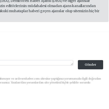
 (İHA), Demirören Haber Ajansı (DHA) ve diğer ajanslar
izin editörlerinin müdahalesi olmadan ajans kanallarından
ukuki muhataplar haberi geçen ajanslar olup sitemizin hiç bir
Gönder
ulunuyor ve ardesenhaber.com sitesine yaptığınız yorumunuzla ilgili doğrudan
orsunuz. Yazılan tüm yorumlardan site yönetimi hiçbir şekilde sorumlu