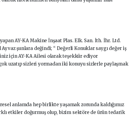
apan AY-KA Makine İnşaat Plas. Elk. San. İth. İhr. Ltd.
 Ayvaz şunlara değindi; “ Değerli Konuklar saygı değer iş
iniz için AY-KA Ailesi olarak teşekkür ediyor
çok uzatıp sizleri yormadan iki konuyu sizlerle paylaşmak
üresel anlamda hep birlikte yaşamak zorunda kaldığımız
rklı etkiler doğurmuş olup, bizim sektöre de ürün tedarik