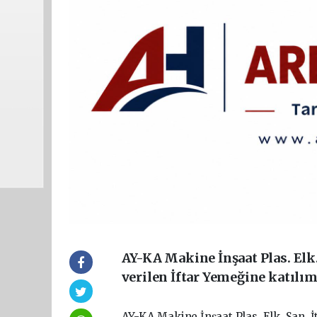
AY-KA Makine İnşaat Plas. Elk. 
verilen İftar Yemeğine katılı
AY-KA Makine İnşaat Plas. Elk. San. İth