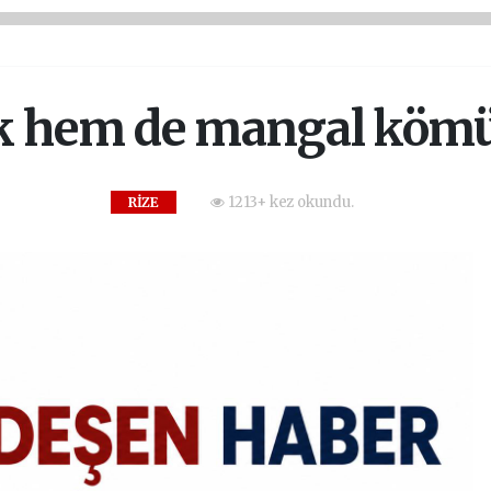
k hem de mangal kömür
1213+ kez okundu.
RİZE