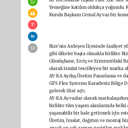
Yemeğine katılım oldukça yoğundu. 
Kurulu Başkanı Cemal Ayvaz bir konuş
Rize’nin Ardeşen İlçesinde faaliyet 
gibi ülkeler başta olmakla birlikte Ri
Gümüşhane, Erciş ve Erzurum’daki Bay
olarak ismini tescilleyen bir marka o
AY-KA Ayduş Üretim Pazarlama ve dağ
GFS Flex Systems Karadeniz Bölge Dağ
gelerek iftar açtı.
AY-KA Ayvazlar olarak markalaşırken 
birlikte tüm yaşam alanlarında belk
yaşanabilir bir hale getirmek için est
Üretim, İmalat, dağıtım ve montaj h
ancak en çok zaman geçirilen mekân o