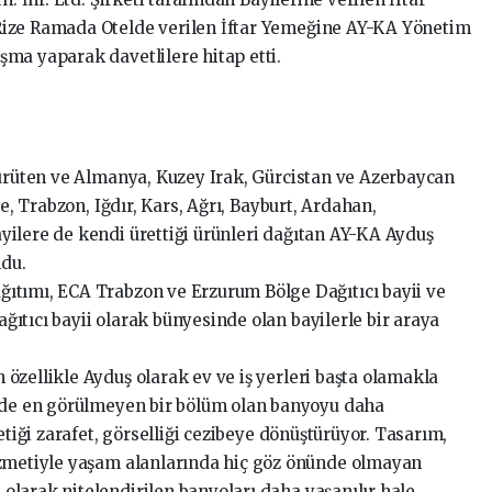
Rize Ramada Otelde verilen İftar Yemeğine AY-KA Yönetim
ma yaparak davetlilere hitap etti.
yürüten ve Almanya, Kuzey Irak, Gürcistan ve Azerbaycan
ze, Trabzon, Iğdır, Kars, Ağrı, Bayburt, Ardahan,
ilere de kendi ürettiği ürünleri dağıtan AY-KA Ayduş
ldu.
ıtımı, ECA Trabzon ve Erzurum Bölge Dağıtıcı bayii ve
ıtıcı bayii olarak bünyesinde olan bayilerle bir araya
özellikle Ayduş olarak ev ve iş yerleri başta olamakla
i de en görülmeyen bir bölüm olan banyoyu daha
etiği zarafet, görselliği cezibeye dönüştürüyor. Tasarım,
izmetiyle yaşam alanlarında hiç göz önünde olmayan
larak nitelendirilen banyoları daha yaşanılır hale