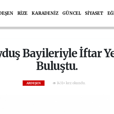
DEŞEN
RİZE
KARADENİZ
GÜNCEL
SİYASET
EĞ
duş Bayileriyle İftar 
Buluştu.
1431+ kez okundu.
ARDEŞEN