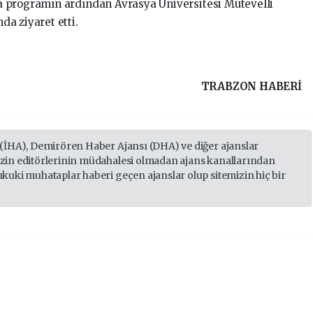
ya programın ardından
Avrasya Üniversitesi
Mütevelli
da ziyaret etti.
TRABZON HABERİ
 (İHA), Demirören Haber Ajansı (DHA) ve diğer ajanslar
izin editörlerinin müdahalesi olmadan ajans kanallarından
ukuki muhataplar haberi geçen ajanslar olup sitemizin hiç bir