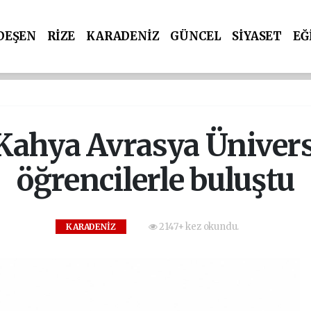
DEŞEN
RİZE
KARADENİZ
GÜNCEL
SİYASET
EĞ
ahya Avrasya Ünivers
öğrencilerle buluştu
2147+ kez okundu.
KARADENİZ