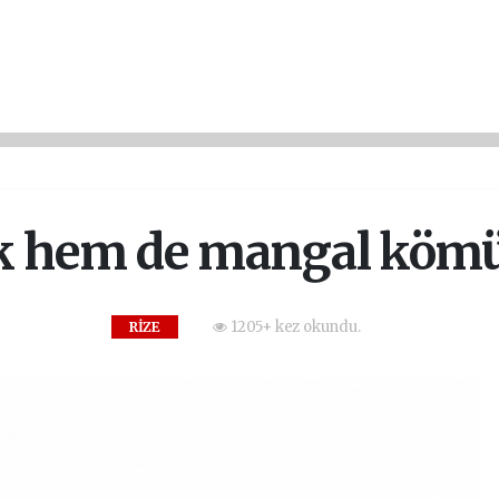
k hem de mangal kömür
1205+ kez okundu.
RİZE