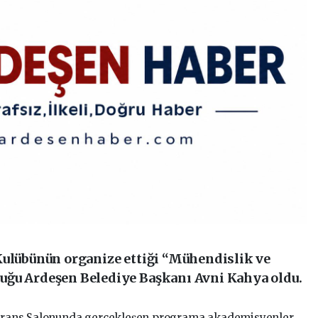
Kulübünün organize ettiği “Mühendislik ve
uğu Ardeşen Belediye Başkanı Avni Kahya oldu.
nferans Salonunda gerçekleşen programa akademisyenler