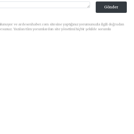
Gönder
ulunuyor ve ardesenhaber.com sitesine yaptığınız yorumunuzla ilgili doğrudan
orsunuz. Yazılan tüm yorumlardan site yönetimi hiçbir şekilde sorumlu