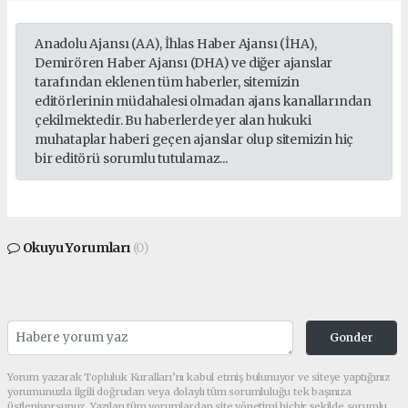
Anadolu Ajansı (AA), İhlas Haber Ajansı (İHA),
Demirören Haber Ajansı (DHA) ve diğer ajanslar
tarafından eklenen tüm haberler, sitemizin
editörlerinin müdahalesi olmadan ajans kanallarından
çekilmektedir. Bu haberlerde yer alan hukuki
muhataplar haberi geçen ajanslar olup sitemizin hiç
bir editörü sorumlu tutulamaz...
Okuyu Yorumları
(0)
Gonder
Yorum yazarak Topluluk Kuralları’nı kabul etmiş bulunuyor ve siteye yaptığınız
yorumunuzla ilgili doğrudan veya dolaylı tüm sorumluluğu tek başınıza
üstleniyorsunuz. Yazılan tüm yorumlardan site yönetimi hiçbir şekilde sorumlu