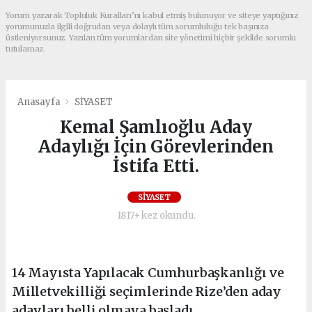
Yorum yazarak Topluluk Kuralları’nı kabul etmiş bulunuyor ve siteye yaptığınız
yorumunuzla ilgili doğrudan veya dolaylı tüm sorumluluğu tek başınıza
üstleniyorsunuz. Yazılan tüm yorumlardan site yönetimi hiçbir şekilde sorumlu
tutulamaz.
Anasayfa
SİYASET
Kemal Şamlıoğlu Aday
Adaylığı İçin Görevlerinden
İstifa Etti.
SİYASET
1817+ kez okundu.
14 Mayısta Yapılacak Cumhurbaşkanlığı ve
Milletvekilliği seçimlerinde Rize’den aday
adayları belli olmaya başladı.