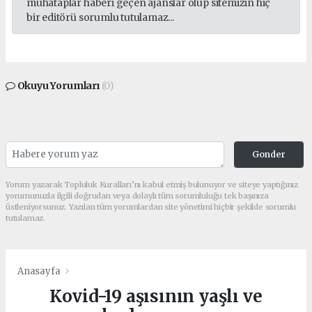
muhataplar haberi geçen ajanslar olup sitemizin hiç
bir editörü sorumlu tutulamaz...
Okuyu Yorumları
(0)
Gonder
Yorum yazarak Topluluk Kuralları’nı kabul etmiş bulunuyor ve siteye yaptığınız
yorumunuzla ilgili doğrudan veya dolaylı tüm sorumluluğu tek başınıza
üstleniyorsunuz. Yazılan tüm yorumlardan site yönetimi hiçbir şekilde sorumlu
tutulamaz.
Anasayfa
Kovid-19 aşısının yaşlı ve