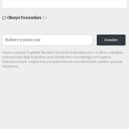
Okuyu Yorumları
(0)
Gonder
Yorum yazarak Topluluk Kuralları’nı kabul etmiş bulunuyor ve siteye yaptığınız
yorumunuzla ilgili doğrudan veya dolaylı tüm sorumluluğu tek başınıza
üstleniyorsunuz. Yazılan tüm yorumlardan site yönetimi hiçbir şekilde sorumlu
tutulamaz.
Anasayfa
GÜNCEL
RTE Üniversitesi 33 Sözleşmeli
Personel Alacak
GÜNCEL
1634+ kez okundu.