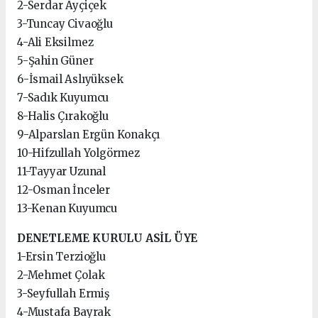
2-Serdar Ayçiçek
3-Tuncay Civaoğlu
4-Ali Eksilmez
5-Şahin Güner
6-İsmail Aslıyüksek
7-Sadık Kuyumcu
8-Halis Çırakoğlu
9-Alparslan Ergün Konakçı
10-Hifzullah Yolgörmez
11-Tayyar Uzunal
12-Osman İnceler
13-Kenan Kuyumcu
DENETLEME KURULU ASİL ÜYE
1-Ersin Terzioğlu
2-Mehmet Çolak
3-Seyfullah Ermiş
4-Mustafa Bayrak