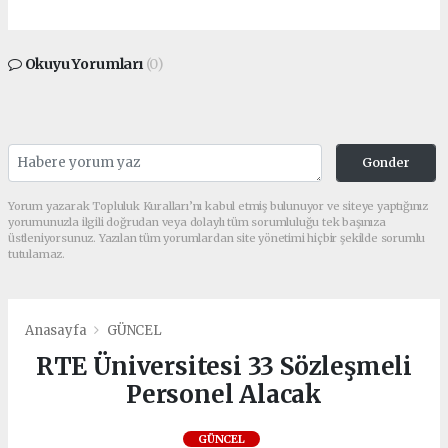
Okuyu Yorumları
(0)
Gonder
Yorum yazarak Topluluk Kuralları’nı kabul etmiş bulunuyor ve siteye yaptığınız
yorumunuzla ilgili doğrudan veya dolaylı tüm sorumluluğu tek başınıza
üstleniyorsunuz. Yazılan tüm yorumlardan site yönetimi hiçbir şekilde sorumlu
tutulamaz.
Anasayfa
GÜNCEL
RTE Üniversitesi 33 Sözleşmeli
Personel Alacak
GÜNCEL