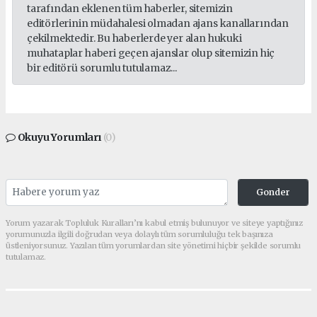
tarafından eklenen tüm haberler, sitemizin
editörlerinin müdahalesi olmadan ajans kanallarından
çekilmektedir. Bu haberlerde yer alan hukuki
muhataplar haberi geçen ajanslar olup sitemizin hiç
bir editörü sorumlu tutulamaz...
Okuyu Yorumları
(0)
Gonder
Yorum yazarak Topluluk Kuralları’nı kabul etmiş bulunuyor ve siteye yaptığınız
yorumunuzla ilgili doğrudan veya dolaylı tüm sorumluluğu tek başınıza
üstleniyorsunuz. Yazılan tüm yorumlardan site yönetimi hiçbir şekilde sorumlu
tutulamaz.
Anasayfa