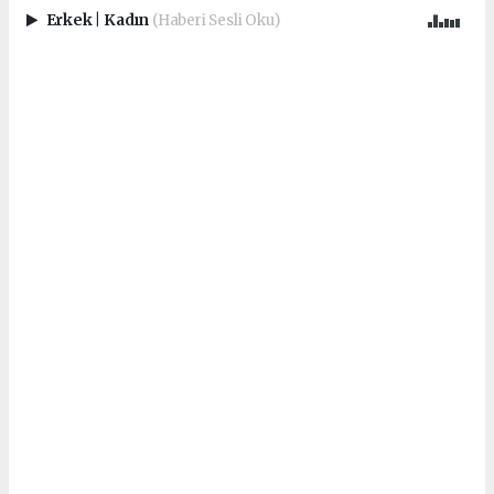
Erkek
|
Kadın
(Haberi Sesli Oku)