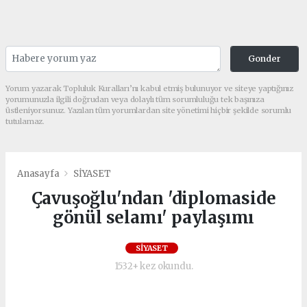
Gonder
Yorum yazarak Topluluk Kuralları’nı kabul etmiş bulunuyor ve siteye yaptığınız
yorumunuzla ilgili doğrudan veya dolaylı tüm sorumluluğu tek başınıza
üstleniyorsunuz. Yazılan tüm yorumlardan site yönetimi hiçbir şekilde sorumlu
tutulamaz.
Anasayfa
SİYASET
Çavuşoğlu'ndan 'diplomaside
gönül selamı' paylaşımı
SİYASET
1532+ kez okundu.