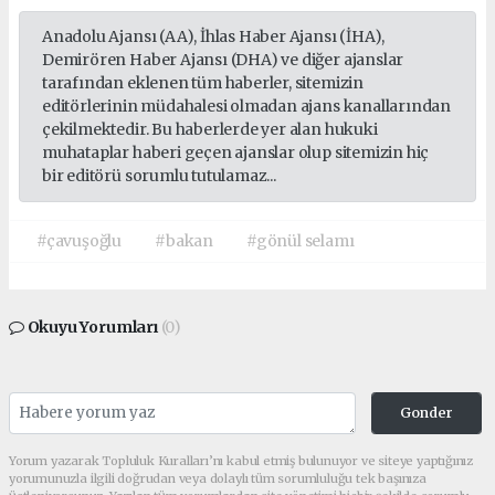
beşiktaş
Anadolu Ajansı (AA), İhlas Haber Ajansı (İHA),
escort
Demirören Haber Ajansı (DHA) ve diğer ajanslar
beylikdüzü
tarafından eklenen tüm haberler, sitemizin
editörlerinin müdahalesi olmadan ajans kanallarından
escort
çekilmektedir. Bu haberlerde yer alan hukuki
avcılar
muhataplar haberi geçen ajanslar olup sitemizin hiç
escort
bir editörü sorumlu tutulamaz...
#çavuşoğlu
#bakan
#gönül selamı
Okuyu Yorumları
(0)
Gonder
Yorum yazarak Topluluk Kuralları’nı kabul etmiş bulunuyor ve siteye yaptığınız
yorumunuzla ilgili doğrudan veya dolaylı tüm sorumluluğu tek başınıza