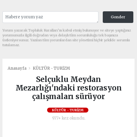
Gonder
Yorum yazarak Topluluk Kuralları’nı kabul etmiş bulunuyor ve siteye yaptığınız
yorumunuzla ilgili doğrudan veya dolaylı tüm sorumluluğu tek başınıza
üstleniyorsunuz. Yazılan tüm yorumlardan site yönetimi hiçbir şekilde sorumlu
tutulamaz.
Anasayfa
KÜLTÜR - TURİZM
Selçuklu Meydan
Mezarlığı'ndaki restorasyon
çalışmaları sürüyor
KÜLTÜR - TURİZM
977+ kez okundu.