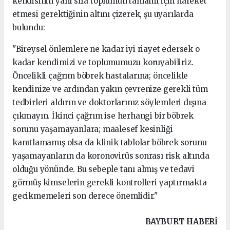
kendisinin yanı sıra toplumun tamamı için hareket
etmesi gerektiğinin altını çizerek, şu uyarılarda
bulundu:
"Bireysel önlemlere ne kadar iyi riayet edersek o
kadar kendimizi ve toplumumuzu koruyabiliriz.
Öncelikli çağrım böbrek hastalarına; öncelikle
kendinize ve ardından yakın çevrenize gerekli tüm
tedbirleri aldırın ve doktorlarınız söylemleri dışına
çıkmayın. İkinci çağrım ise herhangi bir böbrek
sorunu yaşamayanlara; maalesef kesinliği
kanıtlamamış olsa da klinik tablolar böbrek sorunu
yaşamayanların da koronovirüs sonrası risk altında
olduğu yönünde. Bu sebeple tanı almış ve tedavi
görmüş kimselerin gerekli kontrolleri yaptırmakta
gecikmemeleri son derece önemlidir."
BAYBURT HABERİ