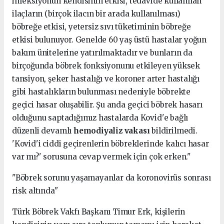
infeksiyonun kendisinin etkisi, tedavide kullanılan
ilaçların (birçok ilacın bir arada kullanılması)
böbreğe etkisi, yetersiz sıvı tüketiminin böbreğe
etkisi bulunuyor. Genelde 60 yaş üstü hastalar yoğun
bakım ünitelerine yatırılmaktadır ve bunların da
birçoğunda böbrek fonksiyonunu etkileyen yüksek
tansiyon, şeker hastalığı ve koroner arter hastalığı
gibi hastalıkların bulunması nedeniyle böbrekte
geçici hasar oluşabilir. Şu anda geçici böbrek hasarı
olduğunu saptadığımız hastalarda Kovid'e bağlı
düzenli devamlı
hemodiyaliz vakası
bildirilmedi.
'Kovid'i ciddi geçirenlerin böbreklerinde kalıcı hasar
var mı?' sorusuna cevap vermek için çok erken."
"Böbrek sorunu yaşamayanlar da koronovirüs sonrası
risk altında"
Türk Böbrek Vakfı Başkanı Timur Erk, kişilerin