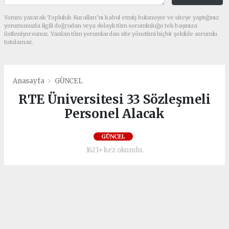
Yorum yazarak Topluluk Kuralları’nı kabul etmiş bulunuyor ve siteye yaptığınız
yorumunuzla ilgili doğrudan veya dolaylı tüm sorumluluğu tek başınıza
üstleniyorsunuz. Yazılan tüm yorumlardan site yönetimi hiçbir şekilde sorumlu
tutulamaz.
Anasayfa
GÜNCEL
RTE Üniversitesi 33 Sözleşmeli
Personel Alacak
GÜNCEL
1621+ kez okundu.
Recep Tayyip Erdoğan Üniversitesi (RTEÜ),
33 sözleşmeli personel alacak. Bugün
başlayan başvurular 25 Nisan’da sona erecek.