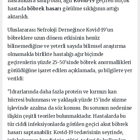
hastalıklara sahip olan, ağır
Kovid-19
geçiren birçok
hastada
böbrek hasarı
görülme sıklığının artığı
aktarıldı.
Uluslararası Nefroloji Derneğince Kovid-19'un
böbreklere uzun dönem etkisinin henüz
bilinemediğine ve yeterli sayıda bilimsel araştırma
olmamakla birlikte hastalığı ağır biçimde
geçirenlerin yüzde 25-50'sinde böbrek anormallikleri
görüldüğüne işaret edilen açıklamada, şu bilgilere yer
verildi:
"İdrarlarında daha fazla protein ve kırmızı kan
hücresi bulunması ve yaklaşık yüzde 15'inde süzme
işlevinde azalma da söz konusu. Bu sorunun nedenine
ilişkin çeşitli teoriler bulunmaktadır. Hastalarda bu
tür ciddi infeksiyonlarda görülen geçici akut böbrek
hasarı saptanabilir. Kovid-19 tedavisinin seyrinde,