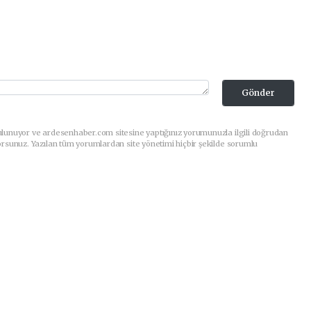
Gönder
ulunuyor ve ardesenhaber.com sitesine yaptığınız yorumunuzla ilgili doğrudan
orsunuz. Yazılan tüm yorumlardan site yönetimi hiçbir şekilde sorumlu