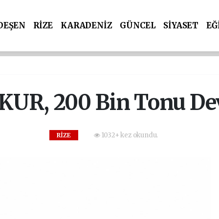
DEŞEN
RİZE
KARADENİZ
GÜNCEL
SİYASET
EĞ
KUR, 200 Bin Tonu Dev
1032+ kez okundu.
RİZE