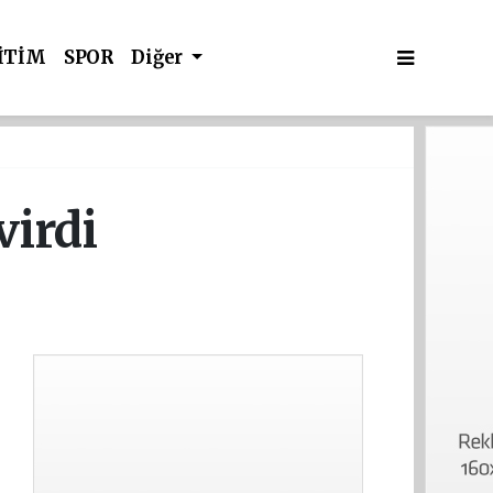
İTİM
SPOR
Diğer
irdi