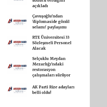
sonucu verdiğini
açıkladı
Çavuşoğlu'ndan
'diplomaside gönül
selamı' paylaşımı
RTE Üniversitesi 33
Sözleşmeli Personel
Alacak
Selçuklu Meydan
Mezarlığı'ndaki
restorasyon
çalışmaları sürüyor
AK Parti Rize adayları
belli oldu!