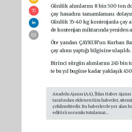
Gün­lük alım­la­rı­nı 8 bin 500 ton do­
çay ha­sa­dı­nı ta­mam­la­ma­sı do­la­yı­
Gün­lük 35-40 kg kon­ten­jan­la çay al
de kon­ten­jan mik­ta­rın­da ye­ni­den ar­t
Öte yan­dan ÇAY­KUR’un Kur­ban Bay­
çay alımı yap­tı­ğı bilgisine ulaşıldı.
Bi­rin­ci sür­gün alım­la­rı­nı 245 bin 
te bu yıl bu­gü­ne kadar yak­la­şık 450
Anadolu Ajansı (AA), İhlas Haber Ajansı
tarafından eklenen tüm haberler, sitem
çekilmektedir. Bu haberlerde yer alan h
editörü sorumlu tutulamaz...