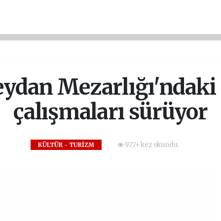
ydan Mezarlığı'ndaki
çalışmaları sürüyor
977+ kez okundu.
KÜLTÜR - TURİZM