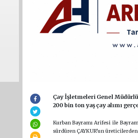
Çay İşletmeleri Genel Müdürl
200 bin ton yaş çay alımı gerçe
Kur­ban Bay­ra­mı Ari­fe­si ile Bay­ra­
sür­dü­ren ÇAY­KUR’un üreticilerden 200