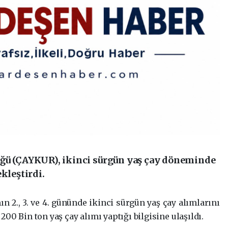
üğü (ÇAYKUR), ikinci sürgün yaş çay döneminde
kleştirdi.
mın 2., 3. ve 4. gününde ikin­ci sür­gün yaş çay alım­la­rı­nı
 Bin ton yaş çay alımı yap­tı­ğı bil­gi­si­ne ula­şıl­dı.