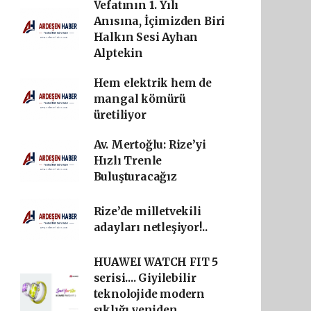
Vefatının 1. Yılı
Anısına, İçimizden Biri
Halkın Sesi Ayhan
Alptekin
Hem elektrik hem de
mangal kömürü
üretiliyor
Av. Mertoğlu: Rize’yi
Hızlı Trenle
Buluşturacağız
Rize’de milletvekili
adayları netleşiyor!..
HUAWEI WATCH FIT 5
serisi.... Giyilebilir
teknolojide modern
şıklığı yeniden