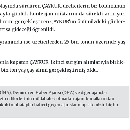
la­yın­da sür­dü­ren ÇAY­KUR, üre­ti­ci­le­rin bir bö­lü­mü­nün
sıy­la gün­lük kon­ten­jan mik­ta­rı­nı da sü­rek­li ar­tı­rı­yor.
ı­mı­nı ger­çek­leş­ti­ren ÇAY­KUR’un önü­müz­de­ki gün­ler­
ı­şa gi­de­ce­ği öğ­re­nil­di.
ra­mın­da ise üre­ti­ci­ler­den 25 bin tonun üzerinde yaş
tonla ka­pa­tan ÇAY­KUR, ikin­ci sür­gün alım­la­rıy­la bir­lik­
 bin ton yaş çay alımı ger­çek­leş­tir­miş oldu.
 (İHA), Demirören Haber Ajansı (DHA) ve diğer ajanslar
izin editörlerinin müdahalesi olmadan ajans kanallarından
ukuki muhataplar haberi geçen ajanslar olup sitemizin hiç bir