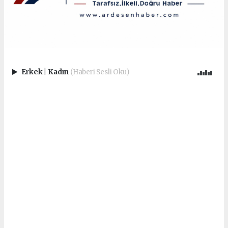
Erkek
|
Kadın
(Haberi Sesli Oku)