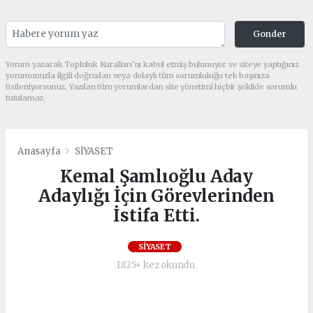
Gonder
Yorum yazarak Topluluk Kuralları’nı kabul etmiş bulunuyor ve siteye yaptığınız
yorumunuzla ilgili doğrudan veya dolaylı tüm sorumluluğu tek başınıza
üstleniyorsunuz. Yazılan tüm yorumlardan site yönetimi hiçbir şekilde sorumlu
tutulamaz.
Anasayfa
SİYASET
Kemal Şamlıoğlu Aday
Adaylığı İçin Görevlerinden
İstifa Etti.
SİYASET
1825+ kez okundu.