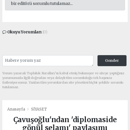
bir editörü sorumlu tutulamaz...
Okuyu Yorumları
(0)
Gonder
Yorum yazarak Topluluk Kuralları’nı kabul etmiş bulunuyor ve siteye yaptığınız
yorumunuzla ilgili doğrudan veya dolaylı tüm sorumluluğu tek başınıza
üstleniyorsunuz. Yazılan tüm yorumlardan site yönetimi hiçbir şekilde sorumlu
tutulamaz.
Anasayfa
SİYASET
Çavuşoğlu'ndan 'diplomaside
gönül selamı' paylaşımı