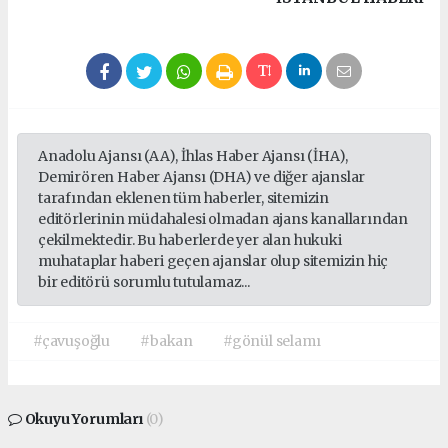
escort
pendik
escort
eryaman
escort
beşiktaş
Anadolu Ajansı (AA), İhlas Haber Ajansı (İHA),
escort
Demirören Haber Ajansı (DHA) ve diğer ajanslar
beylikdüzü
tarafından eklenen tüm haberler, sitemizin
editörlerinin müdahalesi olmadan ajans kanallarından
escort
çekilmektedir. Bu haberlerde yer alan hukuki
avcılar
muhataplar haberi geçen ajanslar olup sitemizin hiç
escort
bir editörü sorumlu tutulamaz...
#çavuşoğlu
#bakan
#gönül selamı
Okuyu Yorumları
(0)