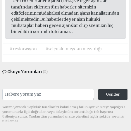
Demirören Haber Ajansı (DHA) ve diğer ajanslar
tarafından eklenen tüm haberler, sitemizin
editörlerinin müdahalesi olmadan ajans kanallarından
çekilmektedir. Bu haberlerde yer alan hukuki
muhataplar haberi geçen ajanslar olup sitemizin hiç
bir editörü sorumlu tutulamaz...
#restorasyon
#selçuklu meydan mezarlığı
Okuyu Yorumları
(0)
Gonder
Yorum yazarak Topluluk Kuralları’nı kabul etmiş bulunuyor ve siteye yaptığınız
yorumunuzla ilgili doğrudan veya dolaylı tüm sorumluluğu tek başınıza
üstleniyorsunuz. Yazılan tüm yorumlardan site yönetimi hiçbir şekilde sorumlu
tutulamaz.