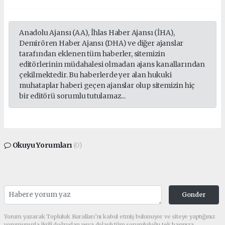
Anadolu Ajansı (AA), İhlas Haber Ajansı (İHA),
Demirören Haber Ajansı (DHA) ve diğer ajanslar
tarafından eklenen tüm haberler, sitemizin
editörlerinin müdahalesi olmadan ajans kanallarından
çekilmektedir. Bu haberlerde yer alan hukuki
muhataplar haberi geçen ajanslar olup sitemizin hiç
bir editörü sorumlu tutulamaz...
Okuyu Yorumları
(0)
Gonder
Yorum yazarak Topluluk Kuralları’nı kabul etmiş bulunuyor ve siteye yaptığınız
yorumunuzla ilgili doğrudan veya dolaylı tüm sorumluluğu tek başınıza