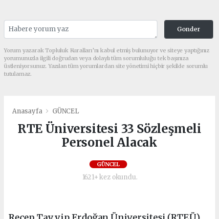
Gonder
Yorum yazarak Topluluk Kuralları’nı kabul etmiş bulunuyor ve siteye yaptığınız
yorumunuzla ilgili doğrudan veya dolaylı tüm sorumluluğu tek başınıza
üstleniyorsunuz. Yazılan tüm yorumlardan site yönetimi hiçbir şekilde sorumlu
tutulamaz.
Anasayfa
GÜNCEL
RTE Üniversitesi 33 Sözleşmeli
Personel Alacak
GÜNCEL
1621+ kez okundu.
Recep Tayyip Erdoğan Üniversitesi (RTEÜ),