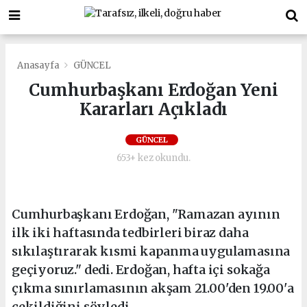
Anasayfa
GÜNCEL
Cumhurbaşkanı Erdoğan Yeni
Kararları Açıkladı
GÜNCEL
653+ kez okundu.
Cumhurbaşkanı Erdoğan, "Ramazan ayının
ilk iki haftasında tedbirleri biraz daha
sıkılaştırarak kısmi kapanma uygulamasına
geçiyoruz." dedi. Erdoğan, hafta içi sokağa
çıkma sınırlamasının akşam 21.00'den 19.00'a
çekildiğini söyledi.