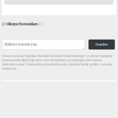
Okuyu Yorumları
(0)
Gonder
Yorum yazarak Topluluk Kuralları’nı kabul etmiş bulunuyor ve siteye yaptığınız
yorumunuzla ilgili doğrudan veya dolaylı tüm sorumluluğu tek başınıza
üstleniyorsunuz. Yazılan tüm yorumlardan site yönetimi hiçbir şekilde sorumlu
tutulamaz.
Anasayfa
RİZE
AK Parti Rize adayları belli
oldu!
RİZE