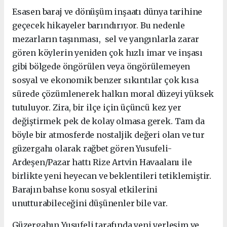
Esasen baraj ve dönüşüm inşaatı dünya tarihine
geçecek hikayeler barındırıyor. Bu nedenle
mezarların taşınması, sel ve yangınlarla zarar
gören köylerin yeniden çok hızlı imar ve inşası
gibi bölgede öngörülen veya öngörülemeyen
sosyal ve ekonomik benzer sıkıntılar çok kısa
sürede çözümlenerek halkın moral düzeyi yüksek
tutuluyor. Zira, bir ilçe için üçüncü kez yer
değiştirmek pek de kolay olmasa gerek. Tam da
böyle bir atmosferde nostaljik değeri olan ve tur
güzergahı olarak rağbet gören Yusufeli-
Ardeşen/Pazar hattı Rize Artvin Havaalanı ile
birlikte yeni heyecan ve beklentileri tetiklemiştir.
Barajın bahse konu sosyal etkilerini
unutturabileceğini düşünenler bile var.
Güzergahın Yusufeli tarafında yeni yerleşim ve