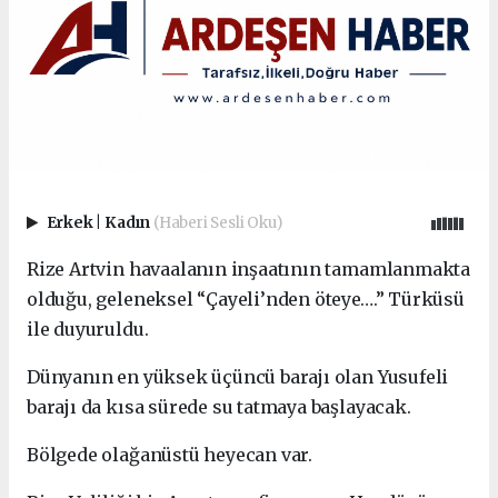
Erkek
|
Kadın
(Haberi Sesli Oku)
Rize Artvin havaalanın inşaatının tamamlanmakta
olduğu, geleneksel “Çayeli’nden öteye….” Türküsü
ile duyuruldu.
Dünyanın en yüksek üçüncü barajı olan Yusufeli
barajı da kısa sürede su tatmaya başlayacak.
Bölgede olağanüstü heyecan var.