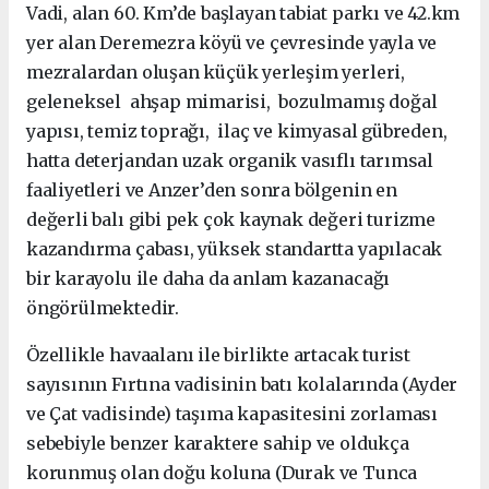
Vadi, alan 60. Km’de başlayan tabiat parkı ve 42.km
yer alan Deremezra köyü ve çevresinde yayla ve
mezralardan oluşan küçük yerleşim yerleri,
geleneksel ahşap mimarisi, bozulmamış doğal
yapısı, temiz toprağı, ilaç ve kimyasal gübreden,
hatta deterjandan uzak organik vasıflı tarımsal
faaliyetleri ve Anzer’den sonra bölgenin en
değerli balı gibi pek çok kaynak değeri turizme
kazandırma çabası, yüksek standartta yapılacak
bir karayolu ile daha da anlam kazanacağı
öngörülmektedir.
Özellikle havaalanı ile birlikte artacak turist
sayısının Fırtına vadisinin batı kolalarında (Ayder
ve Çat vadisinde) taşıma kapasitesini zorlaması
sebebiyle benzer karaktere sahip ve oldukça
korunmuş olan doğu koluna (Durak ve Tunca