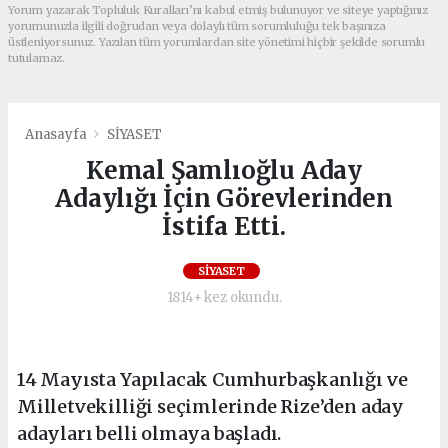
Yorum yazarak Topluluk Kuralları’nı kabul etmiş bulunuyor ve siteye yaptığınız
yorumunuzla ilgili doğrudan veya dolaylı tüm sorumluluğu tek başınıza
üstleniyorsunuz. Yazılan tüm yorumlardan site yönetimi hiçbir şekilde sorumlu
tutulamaz.
Anasayfa
SİYASET
Kemal Şamlıoğlu Aday
Adaylığı İçin Görevlerinden
İstifa Etti.
SİYASET
1814+ kez okundu.
14 Mayısta Yapılacak Cumhurbaşkanlığı ve
Milletvekilliği seçimlerinde Rize’den aday
adayları belli olmaya başladı.