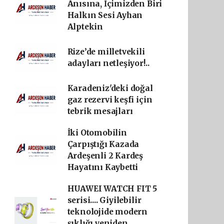
Anısına, İçimizden Biri
Halkın Sesi Ayhan
Alptekin
Rize’de milletvekili
adayları netleşiyor!..
Karadeniz'deki doğal
gaz rezervi keşfi için
tebrik mesajları
İki Otomobilin
Çarpıştığı Kazada
Ardeşenli 2 Kardeş
Hayatını Kaybetti
HUAWEI WATCH FIT 5
serisi.... Giyilebilir
teknolojide modern
şıklığı yeniden