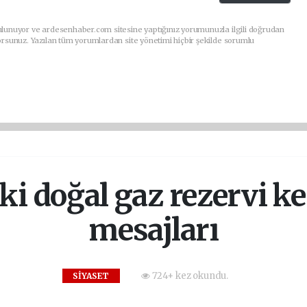
ulunuyor ve ardesenhaber.com sitesine yaptığınız yorumunuzla ilgili doğrudan
orsunuz. Yazılan tüm yorumlardan site yönetimi hiçbir şekilde sorumlu
i doğal gaz rezervi keş
mesajları
724+ kez okundu.
SİYASET