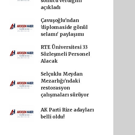
sonucu verdiğini
açıkladı
Çavuşoğlu'ndan
'diplomaside gönül
selamı' paylaşımı
RTE Üniversitesi 33
Sözleşmeli Personel
Alacak
Selçuklu Meydan
Mezarlığı'ndaki
restorasyon
çalışmaları sürüyor
AK Parti Rize adayları
belli oldu!