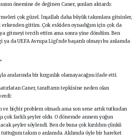
sının önemine de değinen Caner, şunları aktardı:
rmeleri çok güzel. İnşallah daha büyük takımlara gitsinler,
ok erkenden gittim. Çok eskiden oynadığım için çok da
a'ya gitmeyi tercih ettim ama sonra yine döndüm. Ben
 ya da UEFA Avrupa Ligi'nde başarılı olmayı bu anlamda
"
yla aralarında bir kırgınlık olamayacağını ifade etti.
hatırlatan Caner, taraftarın tepkisine neden olan
verdi:
m ve hiçbir problem olmadı ama son sene artık tutkudan
ı çok farklı şeyler oldu. O dönemde annem yoğun
ak şeyler söylendi. Ben de buna çok kırıldım çünkü
k, tuttuğum takım o anlamda. Aklımda öyle bir hareket