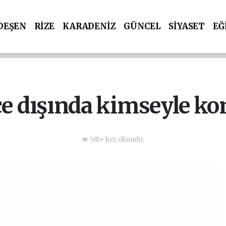
DEŞEN
RİZE
KARADENİZ
GÜNCEL
SİYASET
EĞ
e dışında kimseyle 
585+ kez okundu.