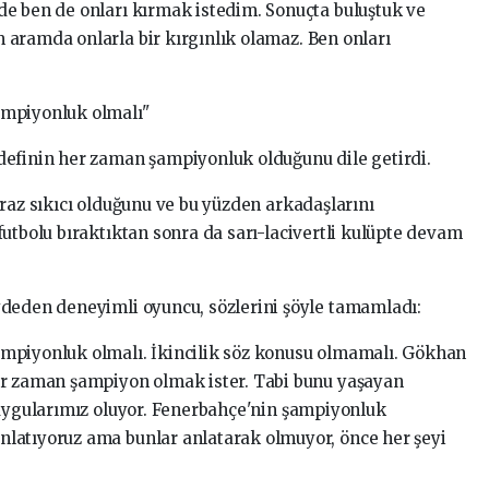
e ben de onları kırmak istedim. Sonuçta buluştuk ve
aramda onlarla bir kırgınlık olamaz. Ben onları
ampiyonluk olmalı"
definin her zaman şampiyonluk olduğunu dile getirdi.
raz sıkıcı olduğunu ve bu yüzden arkadaşlarını
utbolu bıraktıktan sonra da sarı-lacivertli kulüpte devam
ydeden deneyimli oyuncu, sözlerini şöyle tamamladı:
mpiyonluk olmalı. İkincilik söz konusu olmamalı. Gökhan
er zaman şampiyon olmak ister. Tabi bunu yaşayan
duygularımız oluyor. Fenerbahçe'nin şampiyonluk
latıyoruz ama bunlar anlatarak olmuyor, önce her şeyi