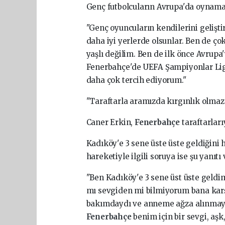
Genç futbolcuların Avrupa'da oynama
"Genç oyuncuların kendilerini gelişti
daha iyi yerlerde olsunlar. Ben de ç
yaşlı değilim. Ben de ilk önce Avrup
Fenerbahçe'de UEFA Şampiyonlar Ligi
daha çok tercih ediyorum."
"Taraftarla aramızda kırgınlık olmaz
Caner Erkin,
Fenerbahçe
taraftarları
Kadıköy'e 3 sene üste üste geldiğini 
hareketiyle ilgili soruya ise şu yanıtı 
"Ben Kadıköy'e 3 sene üst üste geldi
mı sevgiden mi bilmiyorum bana karş
bakımdaydı ve anneme ağza alınmayac
Fenerbahçe
benim için bir sevgi, aş