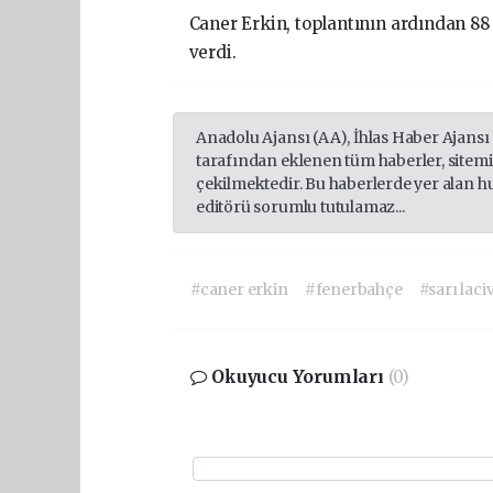
Caner Erkin, toplantının ardından 8
verdi.
Anadolu Ajansı (AA), İhlas Haber Ajansı
tarafından eklenen tüm haberler, sitem
çekilmektedir. Bu haberlerde yer alan h
editörü sorumlu tutulamaz...
#caner erkin
#fenerbahçe
#sarı laci
Okuyucu Yorumları
(0)