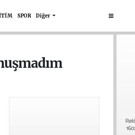
İTİM
SPOR
Diğer
konuşmadım