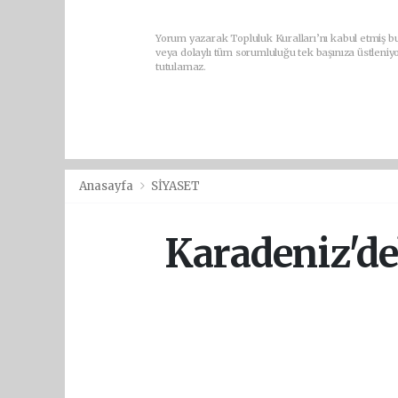
Yorum yazarak Topluluk Kuralları’nı kabul etmiş b
veya dolaylı tüm sorumluluğu tek başınıza üstleniy
tutulamaz.
Anasayfa
SİYASET
Karadeniz'dek