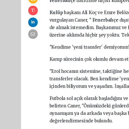
Fenerbahçe
haricinde hiçbir kulüpten
Kulüp
başkanı Ali Koç ve Emre Belöz
vurgulayan Caner, "
Fenerbahçe
dışı
de almak istemedim. Başkanımız ve 
üzerine aklımda hiçbir şey yoktu. Tekl
"Kendime 'yeni transfer' demiyorum
Kamp sürecinin çok olumlu devam etti
"Erol hocanın sistemine, taktiğine he
transferler olacak. Ben kendime 'yen
içinden biliyorum ve yaşadım. İnşal
Futbola sol açık olarak başladığını ve
belirten Caner, "Önümüzdeki günlerd
oynamışım ya da arkada veya başka bi
değerlendirmesinde bulundu.