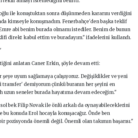
 teklif almayı istemediğini belirtti.
oğlu ile konuştuktan sonra düşünmeden kararını verdiğini
nda kimseyle konuşmadım. Fenerbahçe'den başka teklif
Emre abi benim burada olmamı istediler. Benim de bunun
ifi direkt kabul ettim ve buradayım." ifadelerini kullandı.
"
ğini anlatan Caner Erkin, şöyle devam etti:
r şeye uyum sağlamaya çalışıyoruz. Değişiklikler ve yeni
i transfer' demiyorum çünkü buranın her şeyini en
lah uzun seneler burada hayatıma devam edeceğim."
 sol bek Filip Novak ile önlü arkalı da oynayabileceklerini
e bu konuda Erol hocayla konuşacağız. Önde ben
r pozisyonda önemli değil. Önemli olan takımın başarısı."