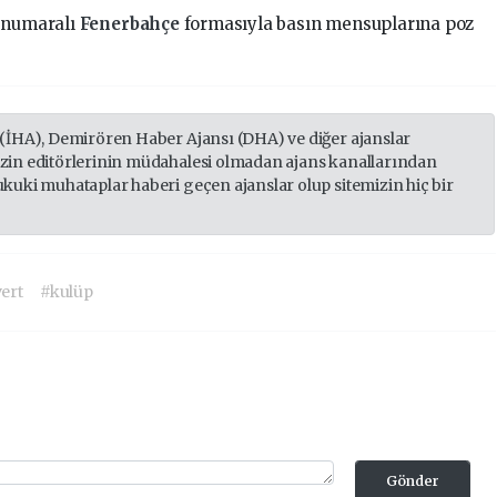
8 numaralı
Fenerbahçe
formasıyla basın mensuplarına poz
 (İHA), Demirören Haber Ajansı (DHA) ve diğer ajanslar
izin editörlerinin müdahalesi olmadan ajans kanallarından
ukuki muhataplar haberi geçen ajanslar olup sitemizin hiç bir
vert
#kulüp
Gönder