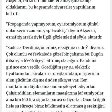
Akşener, farklı bir muhalefet anlayışına sahip
olduklarını, bu kapsamda ziyaretler yaptıklarını
belirtti.
"Propaganda yapmıyorum, oy istemiyorum çünkü
onlar seçim zamanı yapılacak iş." diyen Akşener,
esnaf ziyaretleriyle ilgili gözlemlerini şöyle aktardı:
"Sadece 'Derdiniz, öneriniz, eksiğiniz nedir?' diyoruz.
Çok olumlu ve fevkalede güzel bir çalışma bu. Bugün
itibarıyla 65-66 ilçeyi bitirmiş olacağım. Pandemi
girince ara verdik. Gördüğüm şey şu, elektrik
fiyatlarından, kiraların stopajlarından, müşterinin
alım gücünün düşmesinden şikayet var. Kar
marjlarının düşük olmasından şikayet ediyorlar.
Çalıştırdıkları elemanların maaşlarına laf etmiyorlar
ama bin 160 lira sigorta parası ödüyorlar. Onunla ilgili
hele şu süreçte biraz hükümetin el atması gerektiğini