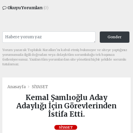
Okuyu Yorumları
(0)
Gonder
Yorum yazarak Topluluk Kuralları’nı kabul etmiş bulunuyor ve siteye yaptığınız
yorumunuzla ilgili doğrudan veya dolaylı tüm sorumluluğu tek başınıza
üstleniyorsunuz. Yazılan tüm yorumlardan site yönetimi hiçbir şekilde sorumlu
tutulamaz.
Anasayfa
SİYASET
Kemal Şamlıoğlu Aday
Adaylığı İçin Görevlerinden
İstifa Etti.
SİYASET