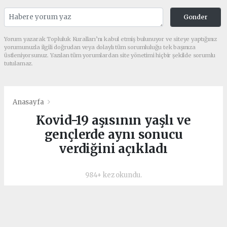
Gonder
Yorum yazarak Topluluk Kuralları’nı kabul etmiş bulunuyor ve siteye yaptığınız
yorumunuzla ilgili doğrudan veya dolaylı tüm sorumluluğu tek başınıza
üstleniyorsunuz. Yazılan tüm yorumlardan site yönetimi hiçbir şekilde sorumlu
tutulamaz.
Anasayfa
Kovid-19 aşısının yaşlı ve
gençlerde aynı sonucu
verdiğini açıkladı
984+ kez okundu.
Amerikan ilaç firması Moderna, yeni tip