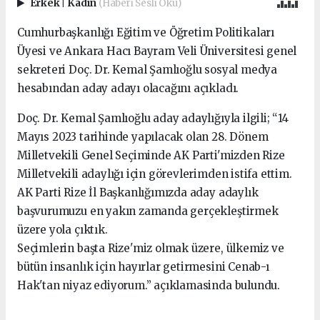
Erkek
|
Kadın
(Haberi Sesli Oku)
Cumhurbaşkanlığı Eğitim ve Öğretim Politikaları
Üyesi ve Ankara Hacı Bayram Veli Üniversitesi genel
sekreteri Doç. Dr. Kemal Şamlıoğlu sosyal medya
hesabından aday adayı olacağını açıkladı.
Doç. Dr. Kemal Şamlıoğlu aday adaylığıyla ilgili; “14
Mayıs 2023 tarihinde yapılacak olan 28. Dönem
Milletvekili Genel Seçiminde AK Parti'mizden Rize
Milletvekili adaylığı için görevlerimden istifa ettim.
AK Parti Rize İl Başkanlığımızda aday adaylık
başvurumuzu en yakın zamanda gerçekleştirmek
üzere yola çıktık.
Seçimlerin başta Rize'miz olmak üzere, ülkemiz ve
bütün insanlık için hayırlar getirmesini Cenab-ı
Hak'tan niyaz ediyorum.” açıklamasinda bulundu.