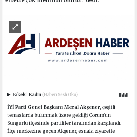
elbette çok memnun oluruz." dedi.
Erkek
|
Kadın
(Haberi Sesli Oku)
İYİ Parti Genel Başkanı Meral Akşener,
çeşitli
temaslarda bulunmak üzere geldiği Çorum'un
Sungurlu ilçesinde partililer tarafından karşılandı.
İlçe merkezine geçen Akşener, esnafa ziyarette