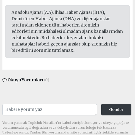
Anadolu Ajansı (AA), İhlas Haber Ajansı (İHA),
Demirören Haber Ajansı (DHA) ve diğer ajanslar
tarafından eklenen tüm haberler, sitemizin
editörlerinin müdahalesi olmadan ajans kanallarından
çekilmektedir. Bu haberlerde yer alan hukuki
muhataplar haberi geçen ajanslar olup sitemizin hiç
bir editörü sorumlu tutulamaz...
Okuyu Yorumları
(0)
Gonder
Yorum yazarak Topluluk Kuralları’nı kabul etmiş bulunuyor ve siteye yaptığınız
yorumunuzla ilgili doğrudan veya dolaylı tüm sorumluluğu tek başınıza
üstleniyorsunuz. Yazılan tüm yorumlardan site yönetimi hiçbir şekilde sorumlu