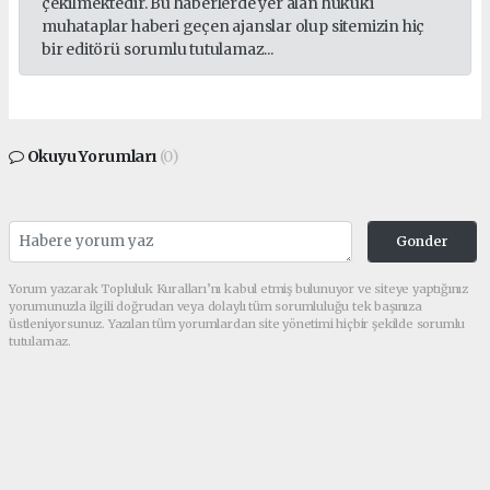
çekilmektedir. Bu haberlerde yer alan hukuki
muhataplar haberi geçen ajanslar olup sitemizin hiç
bir editörü sorumlu tutulamaz...
Okuyu Yorumları
(0)
Gonder
Yorum yazarak Topluluk Kuralları’nı kabul etmiş bulunuyor ve siteye yaptığınız
yorumunuzla ilgili doğrudan veya dolaylı tüm sorumluluğu tek başınıza
üstleniyorsunuz. Yazılan tüm yorumlardan site yönetimi hiçbir şekilde sorumlu
tutulamaz.
Sonraki