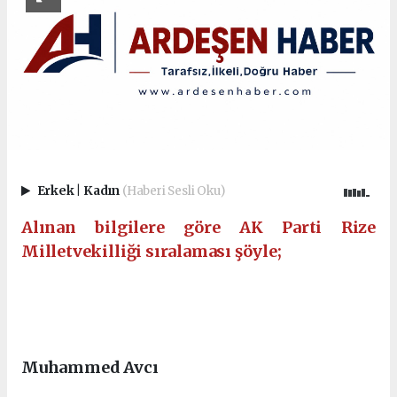
Erkek
|
Kadın
(Haberi Sesli Oku)
Alınan bilgilere göre AK Parti Rize
Milletvekilliği sıralaması şöyle;
Ankara Escort
Eryaman Escort
Sincan Escort
Etimesgut Escort
Elvankent Escort
Batıkent Escort
Muhammed Avcı