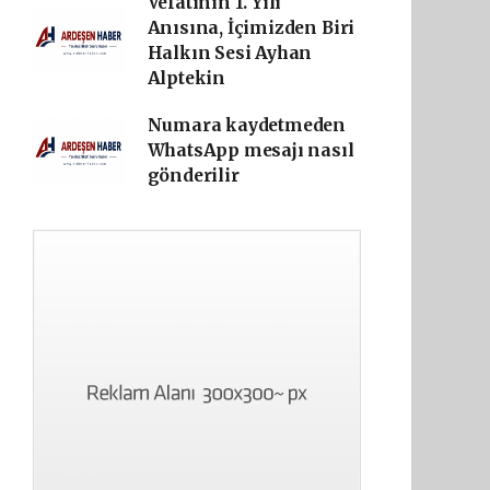
Vefatının 1. Yılı
Anısına, İçimizden Biri
Halkın Sesi Ayhan
Alptekin
Numara kaydetmeden
WhatsApp mesajı nasıl
gönderilir