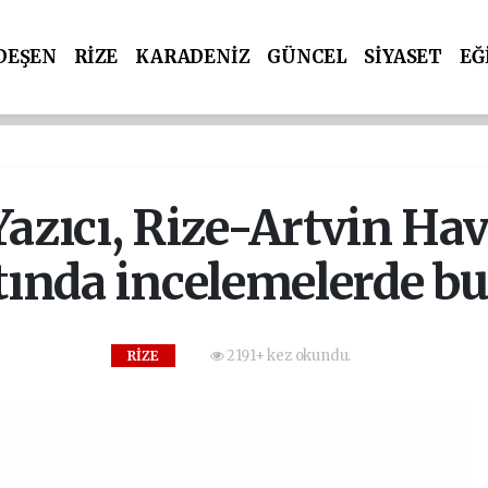
DEŞEN
RİZE
KARADENİZ
GÜNCEL
SİYASET
EĞ
Yazıcı, Rize-Artvin Ha
tında incelemelerde b
2191+ kez okundu.
RİZE