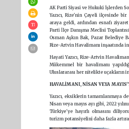
AK Parti Siyasi ve Hukuki İşlerden S
Yazıcı, Rize'nin Çayeli ilçesinde bir
araya geldi, ardından esnafı ziyaret 
Parti İlçe Danışma Meclisi Toplantısı
Osman Aşkın Bak, Pazar Belediye Ba
Rize-Artvin Havalimanı inşaatında i
Hayati Yazıcı, Rize-Artvin Havalimanı
Mükemmel bir havalimanı yapıldığı
Uluslararası her nitelikte uçakların i
HAVALİMANI, NİSAN VEYA MAYIS
Yazıcı, eksiklerin tamamlanmaya dev
Nisan veya mayıs ayı gibi, 2022 yılını
Türkiye'ye hayırlı olmasını diliyor
turizm potansiyelini daha fazla artı