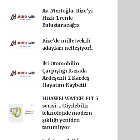
Av. Mertoğlu: Rize’yi
Hızlı Trenle
Buluşturacağız
Rize’de milletvekili
adayları netleşiyor!..
İki Otomobilin
Çarpıştığı Kazada
Ardeşenli 2 Kardeş
Hayatını Kaybetti
HUAWEI WATCH FIT 5
serisi.... Giyilebilir
teknolojide modern
şıklığı yeniden
tanımlıyor