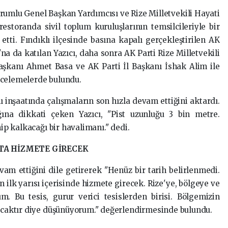
orumlu Genel Başkan Yardımcısı ve Rize Milletvekili Hayati
 restoranda sivil toplum kuruluşlarının temsilcileriyle bir
etti. Fındıklı ilçesinde basına kapalı gerçekleştirilen AK
'na da katılan Yazıcı, daha sonra AK Parti Rize Milletvekili
şkanı Ahmet Basa ve AK Parti İl Başkanı İshak Alim ile
ncelemelerde bulundu.
 inşaatında çalışmaların son hızla devam ettiğini aktardı.
na dikkati çeken Yazıcı, "Pist uzunluğu 3 bin metre.
nip kalkacağı bir havalimanı." dedi.
'TA HİZMETE GİRECEK
am ettiğini dile getirerek "Henüz bir tarih belirlenmedi.
n ilk yarısı içerisinde hizmete girecek. Rize'ye, bölgeye ve
um. Bu tesis, gurur verici tesislerden birisi. Bölgemizin
racaktır diye düşünüyorum." değerlendirmesinde bulundu.