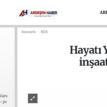
AR
Anasayfa
RİZE
Hayatı 
inşaa