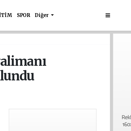
İTİM
SPOR
Diğer
valimanı
ulundu