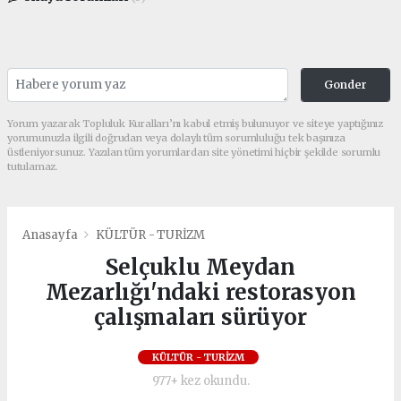
Gonder
Yorum yazarak Topluluk Kuralları’nı kabul etmiş bulunuyor ve siteye yaptığınız
yorumunuzla ilgili doğrudan veya dolaylı tüm sorumluluğu tek başınıza
üstleniyorsunuz. Yazılan tüm yorumlardan site yönetimi hiçbir şekilde sorumlu
tutulamaz.
Anasayfa
KÜLTÜR - TURİZM
Selçuklu Meydan
Mezarlığı'ndaki restorasyon
çalışmaları sürüyor
KÜLTÜR - TURİZM
977+ kez okundu.