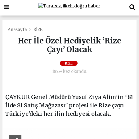
Anasayfa
RİZE
Her İle Özel Hediyelik ’Rize
Çayı’ Olacak
RİZE
1855+ kez okundu.
ÇAYKUR Genel Müdürü Yusuf Ziya Alim'in "81
İlde 81 Satış Mağazası" projesi ile Rize çayı
Türkiye'deki her ilin hediyesi olacak.