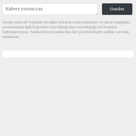
Gonder
Yorum yazarak Topluluk Kuralları’nı kabul etmiş bulunuyor ve siteye yaptığınız
yorumunuzla ilgili doğrudan veya dolaylı tüm sorumluluğu tek başınıza
üstleniyorsunuz. Yazılan tüm yorumlardan site yönetimi hiçbir şekilde sorumlu
tutulamaz.
Anasayfa
Kovid-19 aşısının yaşlı ve
gençlerde aynı sonucu
verdiğini açıkladı
984+ kez okundu.
Amerikan ilaç firması Moderna, yeni tip