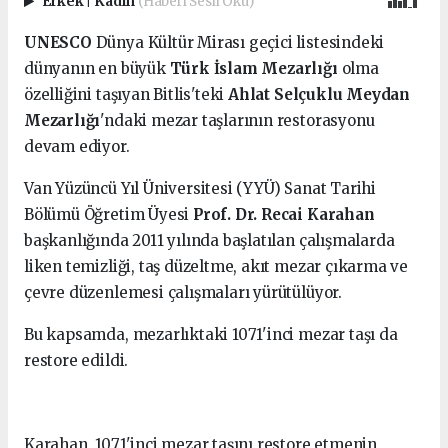
Erkek
|
Kadın
(Haberi Sesli Oku)
UNESCO
Dünya Kültür Mirası geçici listesindeki
dünyanın en büyük
Türk İslam Mezarlığı
olma
özelliğini taşıyan Bitlis'teki
Ahlat Selçuklu Meydan
Mezarlığı
'ndaki mezar taşlarının restorasyonu
devam ediyor.
Van Yüzüncü Yıl Üniversitesi (YYÜ) Sanat Tarihi
Bölümü Öğretim Üyesi
Prof. Dr. Recai Karahan
başkanlığında 2011 yılında başlatılan çalışmalarda
liken temizliği, taş düzeltme, akıt mezar çıkarma ve
çevre düzenlemesi çalışmaları yürütülüyor.
Bu kapsamda, mezarlıktaki 1071'inci mezar taşı da
restore edildi.
Karahan, 1071'inci mezar taşını restore etmenin