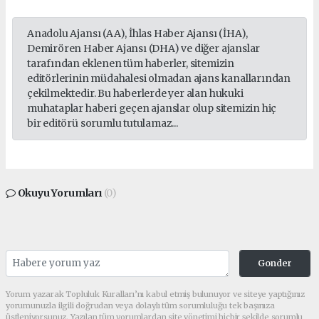
Anadolu Ajansı (AA), İhlas Haber Ajansı (İHA),
Demirören Haber Ajansı (DHA) ve diğer ajanslar
tarafından eklenen tüm haberler, sitemizin
editörlerinin müdahalesi olmadan ajans kanallarından
çekilmektedir. Bu haberlerde yer alan hukuki
muhataplar haberi geçen ajanslar olup sitemizin hiç
bir editörü sorumlu tutulamaz...
Okuyu Yorumları
(0)
Gonder
Yorum yazarak Topluluk Kuralları’nı kabul etmiş bulunuyor ve siteye yaptığınız
yorumunuzla ilgili doğrudan veya dolaylı tüm sorumluluğu tek başınıza
üstleniyorsunuz. Yazılan tüm yorumlardan site yönetimi hiçbir şekilde sorumlu