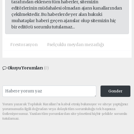
tarafından eklenen tüm haberler, sitemizin
editörlerinin müdahalesi olmadan ajans kanallarından
çekilmektedir. Bu haberlerde yer alan hukuki
muhataplar haberi geçen ajanslar olup sitemizin hiç
bir editörü sorumlu tutulamaz...
#restorasyon
#selçuklu meydan mezarlığı
Okuyu Yorumları
(0)
Gonder
Yorum yazarak Topluluk Kuralları’nı kabul etmiş bulunuyor ve siteye yaptığınız
yorumunuzla ilgili doğrudan veya dolaylı tüm sorumluluğu tek başınıza
üstleniyorsunuz. Yazılan tüm yorumlardan site yönetimi hiçbir şekilde sorumlu
tutulamaz.