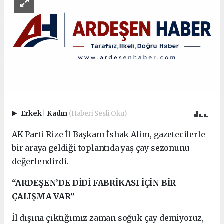
Erkek
|
Kadın
(Haberi Sesli Oku)
AK Parti Rize İl Başkanı İshak Alim, gazetecilerle
bir araya geldiği toplantıda yaş çay sezonunu
değerlendirdi.
“ARDEŞEN’DE DİDİ FABRİKASI İÇİN BİR
ÇALIŞMA VAR”
İl dışına çıktığımız zaman soğuk çay demiyoruz,