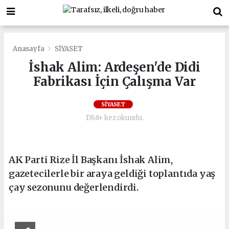
Anasayfa
SİYASET
İshak Alim: Ardeşen'de Didi
Fabrikası İçin Çalışma Var
SİYASET
1768+ kez okundu.
AK Parti Rize İl Başkanı İshak Alim,
gazetecilerle bir araya geldiği toplantıda yaş
çay sezonunu değerlendirdi.