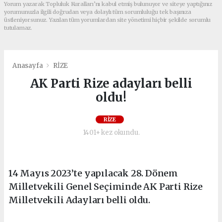
Yorum yazarak Topluluk Kuralları’nı kabul etmiş bulunuyor ve siteye yaptığınız
yorumunuzla ilgili doğrudan veya dolaylı tüm sorumluluğu tek başınıza
üstleniyorsunuz. Yazılan tüm yorumlardan site yönetimi hiçbir şekilde sorumlu
tutulamaz.
Anasayfa
RİZE
AK Parti Rize adayları belli
oldu!
RİZE
1401+ kez okundu.
14 Mayıs 2023’te yapılacak 28. Dönem
Milletvekili Genel Seçiminde AK Parti Rize
Milletvekili Adayları belli oldu.