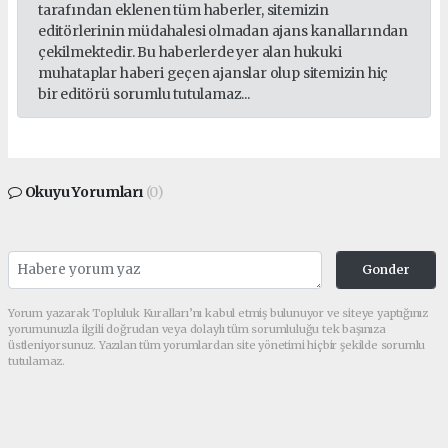
tarafından eklenen tüm haberler, sitemizin
editörlerinin müdahalesi olmadan ajans kanallarından
çekilmektedir. Bu haberlerde yer alan hukuki
muhataplar haberi geçen ajanslar olup sitemizin hiç
bir editörü sorumlu tutulamaz...
Okuyu Yorumları
(0)
Gonder
Yorum yazarak Topluluk Kuralları’nı kabul etmiş bulunuyor ve siteye yaptığınız
yorumunuzla ilgili doğrudan veya dolaylı tüm sorumluluğu tek başınıza
üstleniyorsunuz. Yazılan tüm yorumlardan site yönetimi hiçbir şekilde sorumlu
tutulamaz.
Sonraki