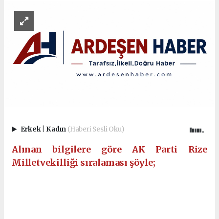
Erkek
|
Kadın
(Haberi Sesli Oku)
Alınan bilgilere göre AK Parti Rize
Milletvekilliği sıralaması şöyle;
Ankara Escort
Eryaman Escort
Sincan Escort
Etimesgut Escort
Elvankent Escort
Batıkent Escort