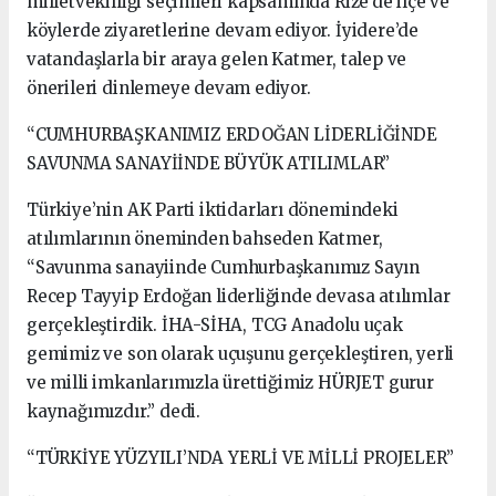
milletvekilliği seçimleri kapsamında Rize’de ilçe ve
köylerde ziyaretlerine devam ediyor. İyidere’de
vatandaşlarla bir araya gelen Katmer, talep ve
önerileri dinlemeye devam ediyor.
“CUMHURBAŞKANIMIZ ERDOĞAN LİDERLİĞİNDE
SAVUNMA SANAYİİNDE BÜYÜK ATILIMLAR”
Türkiye’nin AK Parti iktidarları dönemindeki
atılımlarının öneminden bahseden Katmer,
“Savunma sanayiinde Cumhurbaşkanımız Sayın
Recep Tayyip Erdoğan liderliğinde devasa atılımlar
gerçekleştirdik. İHA-SİHA, TCG Anadolu uçak
gemimiz ve son olarak uçuşunu gerçekleştiren, yerli
ve milli imkanlarımızla ürettiğimiz HÜRJET gurur
kaynağımızdır.” dedi.
“TÜRKİYE YÜZYILI’NDA YERLİ VE MİLLİ PROJELER”