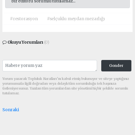
bir editörü sorumlu tutulamaz...
#restorasyon
#selçuklu meydan mezarlığı
Okuyu Yorumları
(0)
Gonder
Yorum yazarak Topluluk Kuralları’nı kabul etmiş bulunuyor ve siteye yaptığınız
yorumunuzla ilgili doğrudan veya dolaylı tüm sorumluluğu tek başınıza
üstleniyorsunuz. Yazılan tüm yorumlardan site yönetimi hiçbir şekilde sorumlu
tutulamaz.
Sonraki