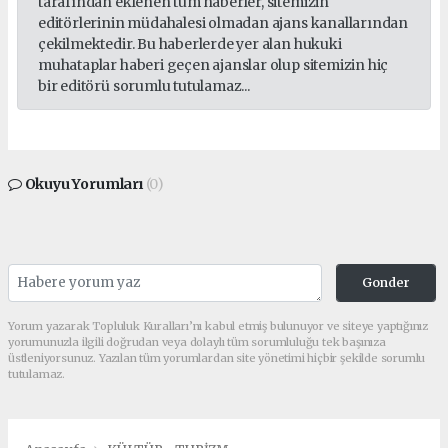
tarafından eklenen tüm haberler, sitemizin
editörlerinin müdahalesi olmadan ajans kanallarından
çekilmektedir. Bu haberlerde yer alan hukuki
muhataplar haberi geçen ajanslar olup sitemizin hiç
bir editörü sorumlu tutulamaz...
Okuyu Yorumları
(0)
Gonder
Yorum yazarak Topluluk Kuralları’nı kabul etmiş bulunuyor ve siteye yaptığınız
yorumunuzla ilgili doğrudan veya dolaylı tüm sorumluluğu tek başınıza
üstleniyorsunuz. Yazılan tüm yorumlardan site yönetimi hiçbir şekilde sorumlu
tutulamaz.