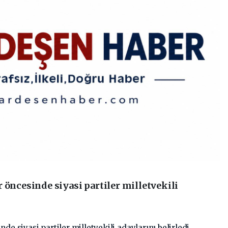
 öncesinde siyasi partiler milletvekili
de siyasi partiler milletvekili adaylarını belirledi.