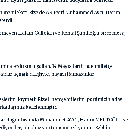
n memleketi Rize’de AK Parti Muhammed Avcı, Harun
terdi.
iremeyen Hakan Gültekin ve Kemal Şamlıoğlu birer mesaj
amına erdirsin inşallah. 14 Mayıs tarihinde milletçe
 kadar açmak dileğiyle, hayırlı Ramazanlar.
şlerim, kıymetli Rizeli hemşehrilerim; partimizin aday
rkadaşımız belirlenmiştir.
arlar doğrultusunda Muhammet AVCI, Harun MERTOĞLU ve
diyor, hayırlı olmasını temenni ediyorum. Rabbim