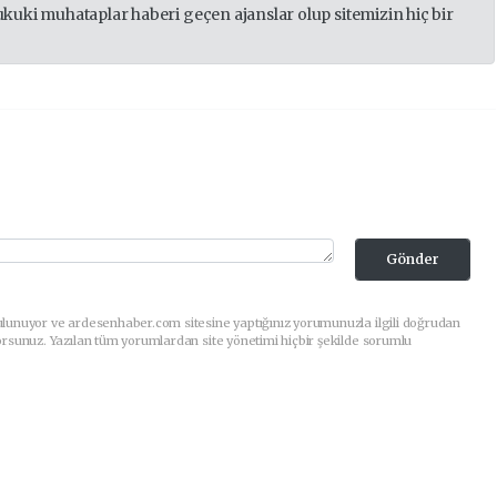
ukuki muhataplar haberi geçen ajanslar olup sitemizin hiç bir
Gönder
ulunuyor ve ardesenhaber.com sitesine yaptığınız yorumunuzla ilgili doğrudan
orsunuz. Yazılan tüm yorumlardan site yönetimi hiçbir şekilde sorumlu