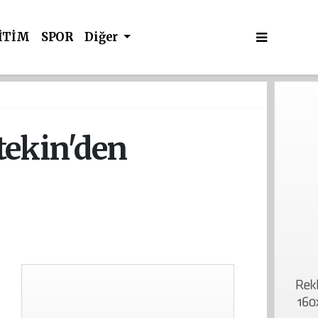
İTİM
SPOR
Diğer
tekin'den