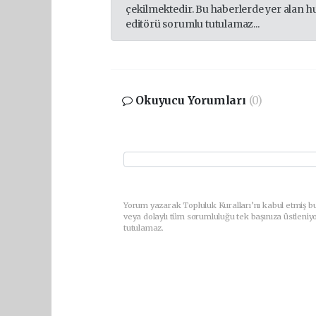
çekilmektedir. Bu haberlerde yer alan h
editörü sorumlu tutulamaz...
Okuyucu Yorumları
(0)
Yorum yazarak Topluluk Kuralları’nı kabul etmiş b
veya dolaylı tüm sorumluluğu tek başınıza üstleniy
tutulamaz.