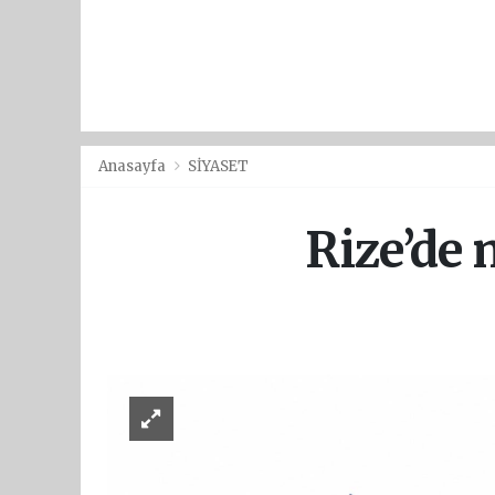
Anasayfa
SİYASET
Rize’de m