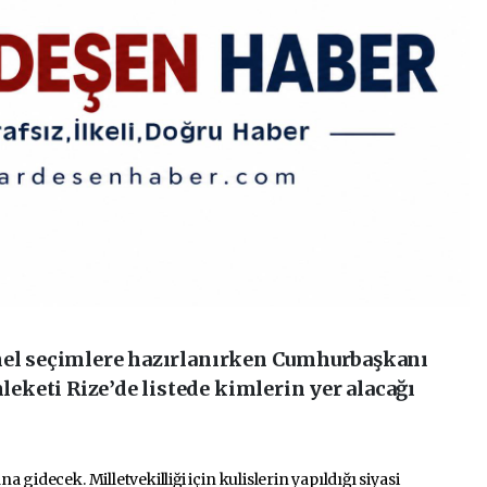
enel seçimlere hazırlanırken Cumhurbaşkanı
keti Rize’de listede kimlerin yer alacağı
 gidecek. Milletvekilliği için kulislerin yapıldığı siyasi