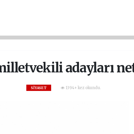
illetvekili adayları net
1394+ kez okundu.
SİYASET