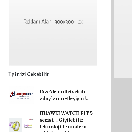
İlginizi Çekebilir
Rize’de milletvekili
adayları netleşiyor!..
HUAWEI WATCH FIT 5
serisi.... Giyilebilir
teknolojide modern