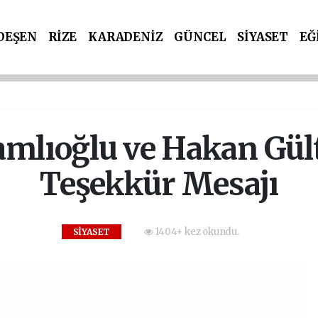
DEŞEN
RİZE
KARADENİZ
GÜNCEL
SİYASET
EĞ
mlıoğlu ve Hakan Gül
Teşekkür Mesajı
1404+ kez okundu.
SİYASET