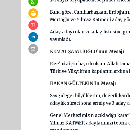
Buna göre, Cumhurbaşkanı Erdoğan’ı
Mertoğlu ve Yılmaz Katmer’i aday gös
Aday adayı olan ve aday listesine g
yayınladı.
KEMAL ŞAMLIOĞLU’nun Mesajı
Rize'miz için hayırlı olsun. Allah tam
Türkiye Yüzyılı'nın kapılarını ardına
HAKAN GÜLTEKİN’in Mesajı
Saygıdeğer büyüklerim, değerli karde
adaylık süreci sona ermiş ve 3 aday a
Genel Merkezimizin açıkladığı kar
Yılmaz KATMER adaylarımızı tebrik e