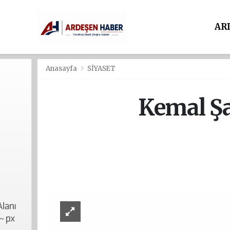
AR
Anasayfa
SİYASET
Kemal Şa