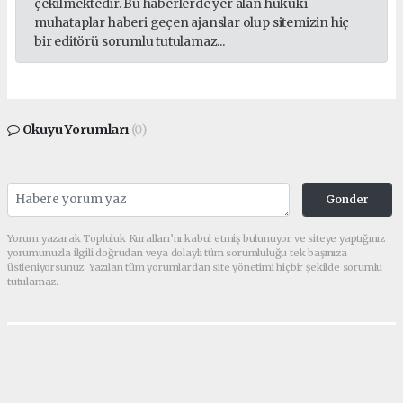
çekilmektedir. Bu haberlerde yer alan hukuki
muhataplar haberi geçen ajanslar olup sitemizin hiç
bir editörü sorumlu tutulamaz...
Okuyu Yorumları
(0)
Gonder
Yorum yazarak Topluluk Kuralları’nı kabul etmiş bulunuyor ve siteye yaptığınız
yorumunuzla ilgili doğrudan veya dolaylı tüm sorumluluğu tek başınıza
üstleniyorsunuz. Yazılan tüm yorumlardan site yönetimi hiçbir şekilde sorumlu
tutulamaz.
Anasayfa
GÜNCEL
RTE Üniversitesi 33 Sözleşmeli