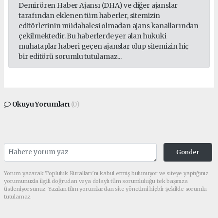
Demirören Haber Ajansı (DHA) ve diğer ajanslar
tarafından eklenen tüm haberler, sitemizin
editörlerinin müdahalesi olmadan ajans kanallarından
çekilmektedir. Bu haberlerde yer alan hukuki
muhataplar haberi geçen ajanslar olup sitemizin hiç
bir editörü sorumlu tutulamaz...
Okuyu Yorumları
(0)
Gonder
Yorum yazarak Topluluk Kuralları’nı kabul etmiş bulunuyor ve siteye yaptığınız
yorumunuzla ilgili doğrudan veya dolaylı tüm sorumluluğu tek başınıza
üstleniyorsunuz. Yazılan tüm yorumlardan site yönetimi hiçbir şekilde sorumlu
tutulamaz.