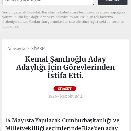
Yorum yazarak Topluluk Kuralları’nı kabul etmiş bulunuyor ve siteye yaptığınız
yorumunuzla ilgili doğrudan veya dolaylı tüm sorumluluğu tek başınıza
üstleniyorsunuz. Yazılan tüm yorumlardan site yönetimi hiçbir şekilde sorumlu
tutulamaz.
Anasayfa
SİYASET
Kemal Şamlıoğlu Aday
Adaylığı İçin Görevlerinden
İstifa Etti.
SİYASET
1826+ kez okundu.
14 Mayısta Yapılacak Cumhurbaşkanlığı ve
Milletvekilliği seçimlerinde Rize’den aday