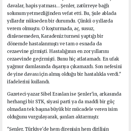
davalar, hapis yatması… Şenler, zatürreye bağlı
solunum yetmezliğinden vefat etti. Bu, Şule ablada
yıllardır nükseden bir durumdu. Çünkü o yıllarda
verem olmuştu. O koşturmada, aç, susuz,
dinlenemeden, Karadeniz turnesi yaptığı bir
dönemde hastalanmıştı ve tam o esnada da
cezaevine girmişti. Hastalığının en zor yıllarını
cezaevinde geçirmişti. Bunu hiç atlatamadı. En ufak
yağmur damlasında dışarıya çıkamazdı. Son nefesini
de yine davası için almış olduğu bir hastalıkla verdi."
ifadelerini kullandı.
Gazeteci-yazar Sibel Eraslan ise Şenler'in, arkasında
herhangi bir STK, siyasi parti ya da maddi bir güç
olmadan tek başına büyük bir mücadele veren isim
olduğunu vurgulayarak, şunları aktarmıştı:
"Şenler, Türkiye'de hem direnişin hem dirilişin