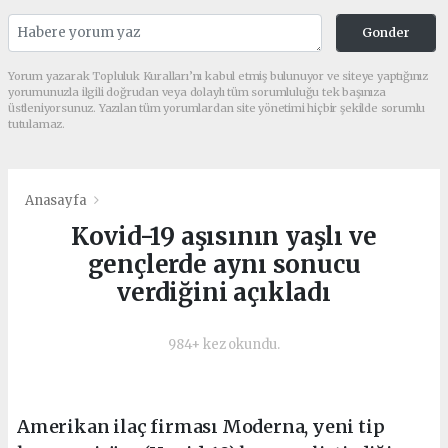
Gonder
Yorum yazarak Topluluk Kuralları’nı kabul etmiş bulunuyor ve siteye yaptığınız
yorumunuzla ilgili doğrudan veya dolaylı tüm sorumluluğu tek başınıza
üstleniyorsunuz. Yazılan tüm yorumlardan site yönetimi hiçbir şekilde sorumlu
tutulamaz.
Anasayfa
Kovid-19 aşısının yaşlı ve
gençlerde aynı sonucu
verdiğini açıkladı
984+ kez okundu.
Amerikan ilaç firması Moderna, yeni tip