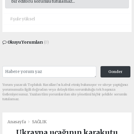
bir editörü sorumlu tutulamaz...
#şule yüksel
Okuyu Yorumları
(0)
Gonder
Yorum yazarak Topluluk Kuralları’nı kabul etmiş bulunuyor ve siteye yaptığınız
yorumunuzla ilgili doğrudan veya dolaylı tüm sorumluluğu tek başınıza
üstleniyorsunuz. Yazılan tüm yorumlardan site yönetimi hiçbir şekilde sorumlu
tutulamaz.
Anasayfa
SAĞLIK
Ukrayna uçağının karakutu