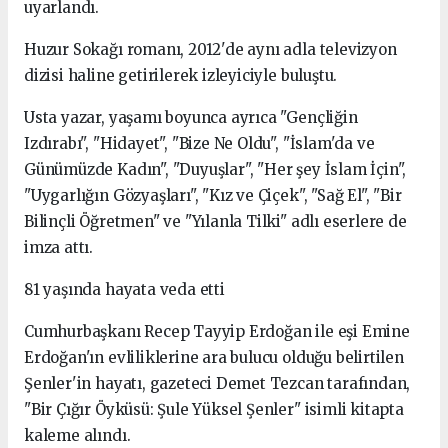
uyarlandı.
Huzur Sokağı romanı, 2012'de aynı adla televizyon
dizisi haline getirilerek izleyiciyle buluştu.
Usta yazar, yaşamı boyunca ayrıca "Gençliğin
Izdırabı", "Hidayet", "Bize Ne Oldu", "İslam'da ve
Günümüzde Kadın", "Duyuşlar", "Her şey İslam İçin",
"Uygarlığın Gözyaşları", "Kız ve Çiçek", "Sağ El", "Bir
Bilinçli Öğretmen" ve "Yılanla Tilki" adlı eserlere de
imza attı.
81 yaşında hayata veda etti
Cumhurbaşkanı Recep Tayyip Erdoğan ile eşi Emine
Erdoğan'ın evliliklerine ara bulucu olduğu belirtilen
Şenler'in hayatı, gazeteci Demet Tezcan tarafından,
"Bir Çığır Öyküsü: Şule Yüksel Şenler" isimli kitapta
kaleme alındı.