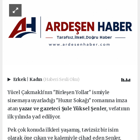
Erkek
|
Kadın
(Haberi Sesli Oku)
Yücel Çakmaklı'nın "Birleşen Yollar" ismiyle
sinemaya uyarladığı "Huzur Sokağı" romanına imza
atan
yazar ve gazeteci Şule Yüksel Şenler,
vefatının
ilk yılında yad ediliyor.
Pek çok konuda ilkleri yaşamış, tavizsiz bir isim
olarak öne çıkan ve kalemiyle cihad eden Şenler,