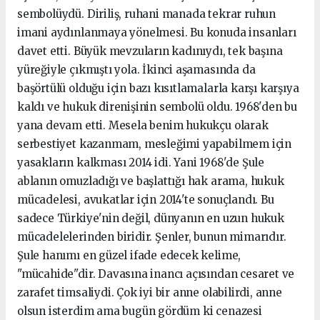
sembolüydü. Diriliş, ruhani manada tekrar ruhun
imani aydınlanmaya yönelmesi. Bu konuda insanları
davet etti. Büyük mevzuların kadınıydı, tek başına
yüreğiyle çıkmıştı yola. İkinci aşamasında da
başörtülü olduğu için bazı kısıtlamalarla karşı karşıya
kaldı ve hukuk direnişinin sembolü oldu. 1968'den bu
yana devam etti. Mesela benim hukukçu olarak
serbestiyet kazanmam, mesleğimi yapabilmem için
yasakların kalkması 2014 idi. Yani 1968'de Şule
ablanın omuzladığı ve başlattığı hak arama, hukuk
mücadelesi, avukatlar için 2014'te sonuçlandı. Bu
sadece Türkiye'nin değil, dünyanın en uzun hukuk
mücadelelerinden biridir. Şenler, bunun mimarıdır.
Şule hanımı en güzel ifade edecek kelime,
"mücahide"dir. Davasına inancı açısından cesaret ve
zarafet timsaliydi. Çok iyi bir anne olabilirdi, anne
olsun isterdim ama bugün gördüm ki cenazesi