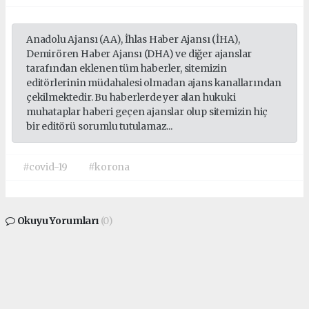
Anadolu Ajansı (AA), İhlas Haber Ajansı (İHA),
Demirören Haber Ajansı (DHA) ve diğer ajanslar
tarafından eklenen tüm haberler, sitemizin
editörlerinin müdahalesi olmadan ajans kanallarından
çekilmektedir. Bu haberlerde yer alan hukuki
muhataplar haberi geçen ajanslar olup sitemizin hiç
bir editörü sorumlu tutulamaz...
#covid-19
#korona
Okuyu Yorumları
(0)
Gonder
Yorum yazarak Topluluk Kuralları’nı kabul etmiş bulunuyor ve siteye yaptığınız