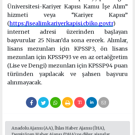
Üniversitesi-Kariyer Kapısı Kamu İşe Alım”
hizmeti veya “Kariyer Kapısı”
(
https://isealimkariyerkapisi.cbiko.gov.tr
)
internet adresi üzerinden başlayan
başvurular 25 Nisan’da sona erecek. Alımlar,
lisans mezunları için KPSSP3, ön lisans
mezunları için KPSSP93 ve en az ortaöğretim
(Lise ve Dengi) mezunları için KPSSP94 puan
türünden yapılacak ve şahsen başvuru
alınmayacak.
Anadolu Ajansı (AA), İhlas Haber Ajansı (İHA),
Demirören Haber Ajansı (DHA) ve diğer ajanslar