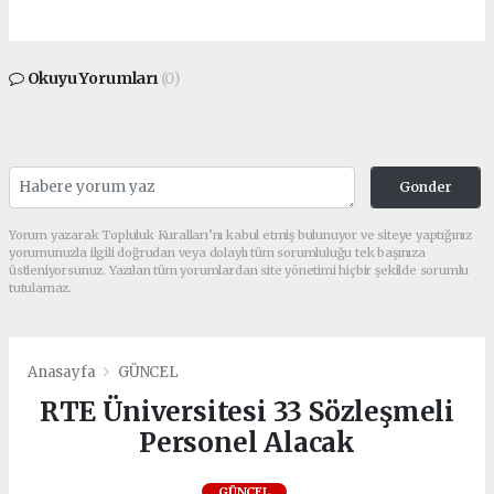
Okuyu Yorumları
(0)
Gonder
Yorum yazarak Topluluk Kuralları’nı kabul etmiş bulunuyor ve siteye yaptığınız
yorumunuzla ilgili doğrudan veya dolaylı tüm sorumluluğu tek başınıza
üstleniyorsunuz. Yazılan tüm yorumlardan site yönetimi hiçbir şekilde sorumlu
tutulamaz.
Anasayfa
GÜNCEL
RTE Üniversitesi 33 Sözleşmeli
Personel Alacak
GÜNCEL