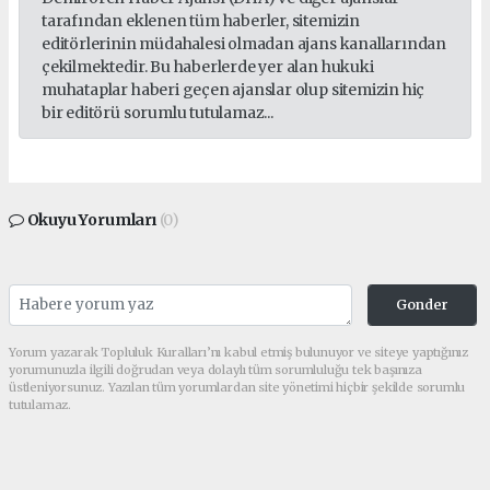
tarafından eklenen tüm haberler, sitemizin
editörlerinin müdahalesi olmadan ajans kanallarından
çekilmektedir. Bu haberlerde yer alan hukuki
muhataplar haberi geçen ajanslar olup sitemizin hiç
bir editörü sorumlu tutulamaz...
Okuyu Yorumları
(0)
Gonder
Yorum yazarak Topluluk Kuralları’nı kabul etmiş bulunuyor ve siteye yaptığınız
yorumunuzla ilgili doğrudan veya dolaylı tüm sorumluluğu tek başınıza
üstleniyorsunuz. Yazılan tüm yorumlardan site yönetimi hiçbir şekilde sorumlu
tutulamaz.
Sonraki