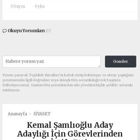
#ösym
#yks
Okuyu Yorumları
(0)
Gonder
Yorum yazarak Topluluk Kuralları’nı kabul etmiş bulunuyor ve siteye yaptığınız
yorumunuzla ilgili doğrudan veya dolaylı tüm sorumluluğu tek başınıza
üstleniyorsunuz. Yazılan tüm yorumlardan site yönetimi hiçbir şekilde sorumlu
tutulamaz.
Anasayfa
SİYASET
Kemal Şamlıoğlu Aday
Adaylığı İçin Görevlerinden