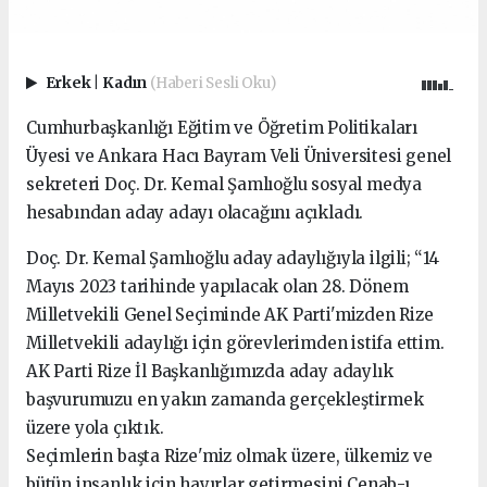
Erkek
|
Kadın
(Haberi Sesli Oku)
Cumhurbaşkanlığı Eğitim ve Öğretim Politikaları
Üyesi ve Ankara Hacı Bayram Veli Üniversitesi genel
sekreteri Doç. Dr. Kemal Şamlıoğlu sosyal medya
hesabından aday adayı olacağını açıkladı.
Doç. Dr. Kemal Şamlıoğlu aday adaylığıyla ilgili; “14
Mayıs 2023 tarihinde yapılacak olan 28. Dönem
Milletvekili Genel Seçiminde AK Parti'mizden Rize
Milletvekili adaylığı için görevlerimden istifa ettim.
AK Parti Rize İl Başkanlığımızda aday adaylık
başvurumuzu en yakın zamanda gerçekleştirmek
üzere yola çıktık.
Seçimlerin başta Rize'miz olmak üzere, ülkemiz ve
bütün insanlık için hayırlar getirmesini Cenab-ı