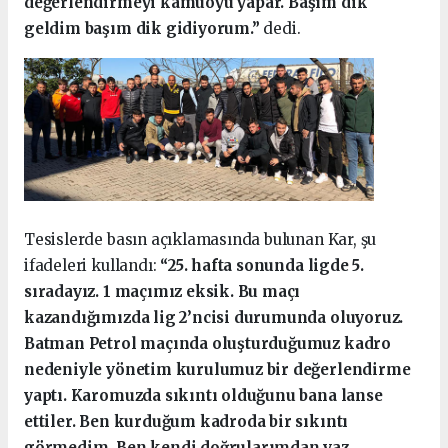
değerlendirmeyi kamuoyu yapar. Başım dik
geldim başım dik gidiyorum.”
dedi.
Tesislerde basın açıklamasında bulunan Kar, şu
ifadeleri kullandı:
“25. hafta sonunda ligde 5.
sıradayız. 1 maçımız eksik. Bu maçı
kazandığımızda lig 2’ncisi durumunda oluyoruz.
Batman Petrol maçında oluşturduğumuz kadro
nedeniyle yönetim kurulumuz bir değerlendirme
yaptı. Karomuzda sıkıntı olduğunu bana lanse
ettiler. Ben kurduğum kadroda bir sıkıntı
görmedim. Ben kendi doğrularımdan vaz