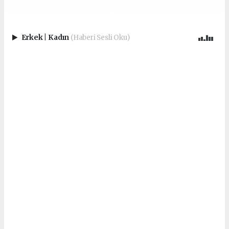
Erkek
|
Kadın
(Haberi Sesli Oku)