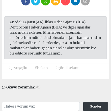
escort
eryaman
escort
beşiktaş
Anadolu Ajansı (AA), İhlas Haber Ajansı (İHA),
escort
Demirören Haber Ajansı (DHA) ve diğer ajanslar
beylikdüzü
tarafından eklenen tüm haberler, sitemizin
editörlerinin müdahalesi olmadan ajans kanallarından
escort
çekilmektedir. Bu haberlerde yer alan hukuki
avcılar
muhataplar haberi geçen ajanslar olup sitemizin hiç
escort
bir editörü sorumlu tutulamaz...
#çavuşoğlu
#bakan
#gönül selamı
Okuyu Yorumları
(0)
Gonder