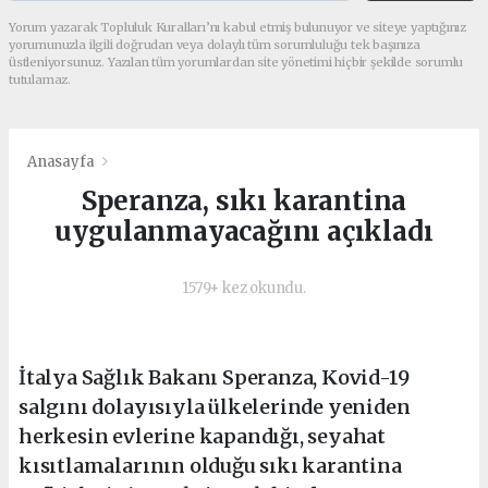
Yorum yazarak Topluluk Kuralları’nı kabul etmiş bulunuyor ve siteye yaptığınız
yorumunuzla ilgili doğrudan veya dolaylı tüm sorumluluğu tek başınıza
üstleniyorsunuz. Yazılan tüm yorumlardan site yönetimi hiçbir şekilde sorumlu
tutulamaz.
Anasayfa
Speranza, sıkı karantina
uygulanmayacağını açıkladı
1579+ kez okundu.
İtalya Sağlık Bakanı Speranza, Kovid-19
salgını dolayısıyla ülkelerinde yeniden
herkesin evlerine kapandığı, seyahat
kısıtlamalarının olduğu sıkı karantina