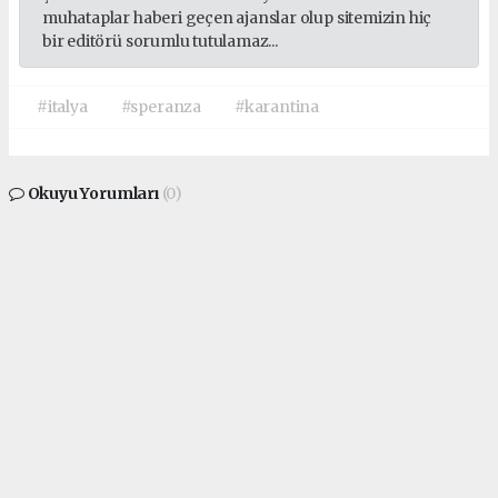
muhataplar haberi geçen ajanslar olup sitemizin hiç
bir editörü sorumlu tutulamaz...
#italya
#speranza
#karantina
Okuyu Yorumları
(0)
Gonder
Yorum yazarak Topluluk Kuralları’nı kabul etmiş bulunuyor ve siteye yaptığınız
yorumunuzla ilgili doğrudan veya dolaylı tüm sorumluluğu tek başınıza
üstleniyorsunuz. Yazılan tüm yorumlardan site yönetimi hiçbir şekilde sorumlu
tutulamaz.
Sonraki