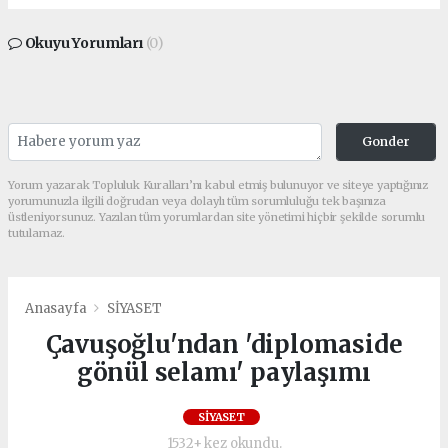
Okuyu Yorumları
(0)
Gonder
Yorum yazarak Topluluk Kuralları’nı kabul etmiş bulunuyor ve siteye yaptığınız
yorumunuzla ilgili doğrudan veya dolaylı tüm sorumluluğu tek başınıza
üstleniyorsunuz. Yazılan tüm yorumlardan site yönetimi hiçbir şekilde sorumlu
tutulamaz.
Anasayfa
SİYASET
Çavuşoğlu'ndan 'diplomaside
gönül selamı' paylaşımı
SİYASET
1532+ kez okundu.