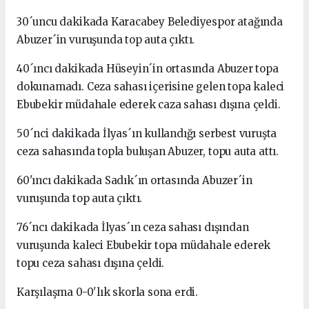
30´uncu dakikada Karacabey Belediyespor atağında
Abuzer´in vuruşunda top auta çıktı.
40´ıncı dakikada Hüseyin´in ortasında Abuzer topa
dokunamadı. Ceza sahası içerisine gelen topa kaleci
Ebubekir müdahale ederek caza sahası dışına çeldi.
50´nci dakikada İlyas´ın kullandığı serbest vuruşta
ceza sahasında topla buluşan Abuzer, topu auta attı.
60'ıncı dakikada Sadık´ın ortasında Abuzer´in
vuruşunda top auta çıktı.
76´ncı dakikada İlyas´ın ceza sahası dışından
vuruşunda kaleci Ebubekir topa müdahale ederek
topu ceza sahası dışına çeldi.
Karşılaşma 0-0'lık skorla sona erdi.