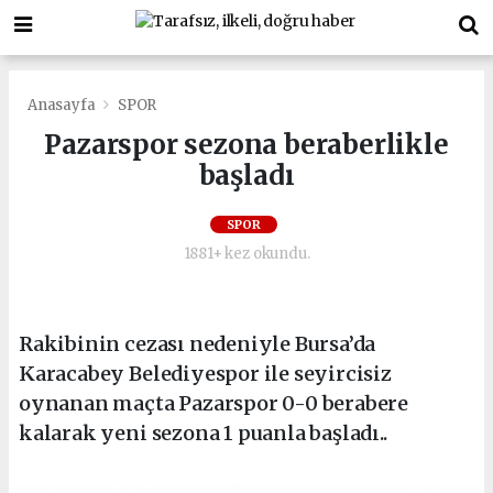
Anasayfa
SPOR
Pazarspor sezona beraberlikle
başladı
SPOR
1881+ kez okundu.
Rakibinin cezası nedeniyle Bursa’da
Karacabey Belediyespor ile seyircisiz
oynanan maçta Pazarspor 0-0 berabere
kalarak yeni sezona 1 puanla başladı..