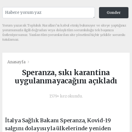
Gonder
Yorum yazarak Topluluk Kuralları’nı kabul etmiş bulunuyor ve siteye yaptığınız
yorumunuzla ilgili doğrudan veya dolaylı tüm sorumluluğu tek başınıza
üstleniyorsunuz. Yazılan tüm yorumlardan site yönetimi hiçbir şekilde sorumlu
tutulamaz.
Anasayfa
Speranza, sıkı karantina
uygulanmayacağını açıkladı
1579+ kez okundu.
İtalya Sağlık Bakanı Speranza, Kovid-19
salgını dolayısıyla ülkelerinde yeniden