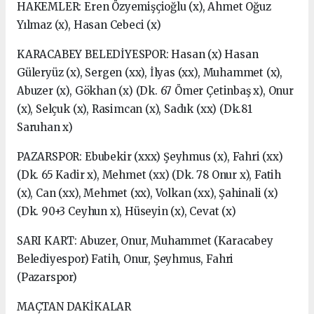
HAKEMLER: Eren Özyemişçioğlu (x), Ahmet Oğuz
Yılmaz (x), Hasan Cebeci (x)
KARACABEY BELEDİYESPOR: Hasan (x) Hasan
Güleryüz (x), Sergen (xx), İlyas (xx), Muhammet (x),
Abuzer (x), Gökhan (x) (Dk. 67 Ömer Çetinbaş x), Onur
(x), Selçuk (x), Rasimcan (x), Sadık (xx) (Dk.81
Saruhan x)
PAZARSPOR: Ebubekir (xxx) Şeyhmus (x), Fahri (xx)
(Dk. 65 Kadir x), Mehmet (xx) (Dk. 78 Onur x), Fatih
(x), Can (xx), Mehmet (xx), Volkan (xx), Şahinali (x)
(Dk. 90+3 Ceyhun x), Hüseyin (x), Cevat (x)
SARI KART: Abuzer, Onur, Muhammet (Karacabey
Belediyespor) Fatih, Onur, Şeyhmus, Fahri
(Pazarspor)
MAÇTAN DAKİKALAR