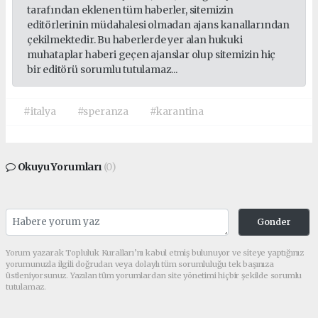
tarafından eklenen tüm haberler, sitemizin
editörlerinin müdahalesi olmadan ajans kanallarından
çekilmektedir. Bu haberlerde yer alan hukuki
muhataplar haberi geçen ajanslar olup sitemizin hiç
bir editörü sorumlu tutulamaz...
#italya
#speranza
#karantina
Okuyu Yorumları
(0)
Gonder
Yorum yazarak Topluluk Kuralları’nı kabul etmiş bulunuyor ve siteye yaptığınız
yorumunuzla ilgili doğrudan veya dolaylı tüm sorumluluğu tek başınıza
üstleniyorsunuz. Yazılan tüm yorumlardan site yönetimi hiçbir şekilde sorumlu
tutulamaz.